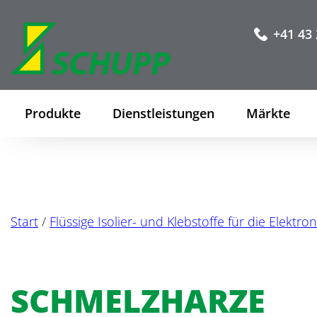
+41 43 
Produkte
Dienstleistungen
Märkte
Start
/
Flüssige Isolier- und Klebstoffe für die Elektron
SCHMELZHARZE