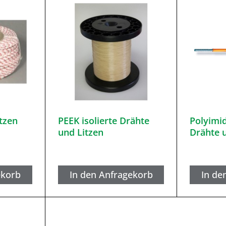
tzen
PEEK isolierte Drähte
Polyimi
und Litzen
Drähte 
ekorb
In den Anfragekorb
In de