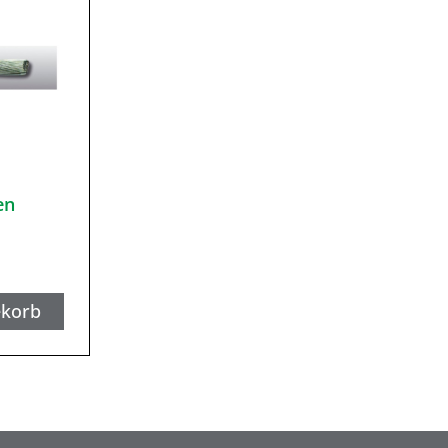
en
ekorb