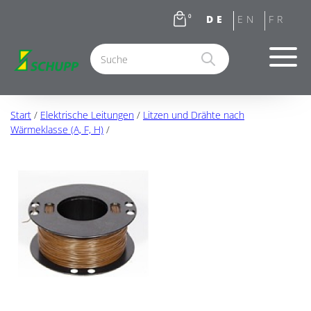
0
Start
/
Elektrische Leitungen
/
Litzen und Drähte nach
Wärmeklasse (A, F, H)
/