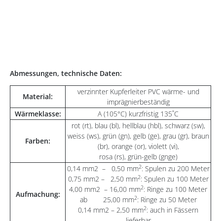
Abmessungen, technische Daten:
verzinnter Kupferleiter PVC wärme- und
Material:
imprägnierbeständig
Wärmeklasse:
A (105°C) kurzfristig 135˚C
rot (rt), blau (bl), hellblau (hbl), schwarz (sw),
weiss (ws), grün (gn), gelb (ge), grau (gr), braun
Farben:
(br), orange (or), violett (vi),
rosa (rs), grün-gelb (gnge)
2
0,14 mm2 – 0,50 mm
: Spulen zu 200 Meter
2
0,75 mm2 – 2,50 mm
: Spulen zu 100 Meter
2
4,00 mm2 – 16,00 mm
: Ringe zu 100 Meter
Aufmachung:
2
ab 25,00 mm
: Ringe zu 50 Meter
2
0,14 mm2 – 2,50 mm
: auch in Fässern
lieferbar