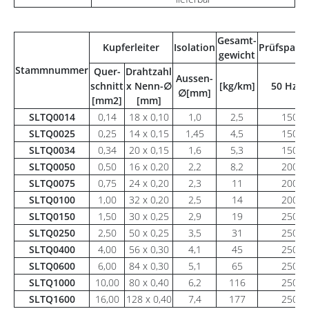
Gesamt-
Kupferleiter
Isolation
Prüfspann
gewicht
Stammnummer
Quer-
Drahtzahl
Aussen-
schnitt
x Nenn-∅
[kg/km]
50 Hz [V
∅[mm]
[mm2]
[mm]
SLTQ0014
0,14
18 x 0,10
1,0
2,5
1500
SLTQ0025
0,25
14 x 0,15
1,45
4,5
1500
SLTQ0034
0,34
20 x 0,15
1,6
5,3
1500
SLTQ0050
0,50
16 x 0,20
2,2
8,2
2000
SLTQ0075
0,75
24 x 0,20
2,3
11
2000
SLTQ0100
1,00
32 x 0,20
2,5
14
2000
SLTQ0150
1,50
30 x 0,25
2,9
19
2500
SLTQ0250
2,50
50 x 0,25
3,5
31
2500
SLTQ0400
4,00
56 x 0,30
4,1
45
2500
SLTQ0600
6,00
84 x 0,30
5,1
65
2500
SLTQ1000
10,00
80 x 0,40
6,2
116
2500
SLTQ1600
16,00
128 x 0,40
7,4
177
2500