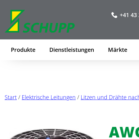
+41 43 
Produkte
Dienstleistungen
Märkte
Start
/
Elektrische Leitungen
/
Litzen und Drähte nach
AWG