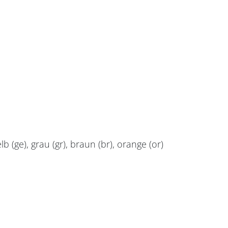
elb (ge), grau (gr), braun (br), orange (or)