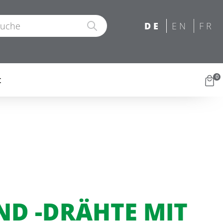
0
t
ND -DRÄHTE MIT