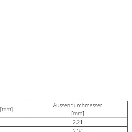
Aussendurchmesser
 [mm]
[mm]
2,21
2,34