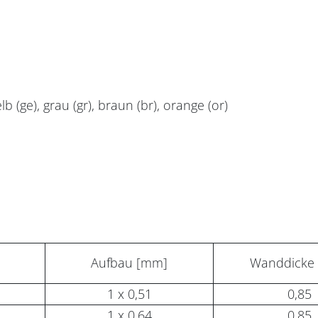
elb (ge), grau (gr), braun (br), orange (or)
Aufbau [mm]
Wanddicke
1 x 0,51
0,85
1 x 0,64
0,85