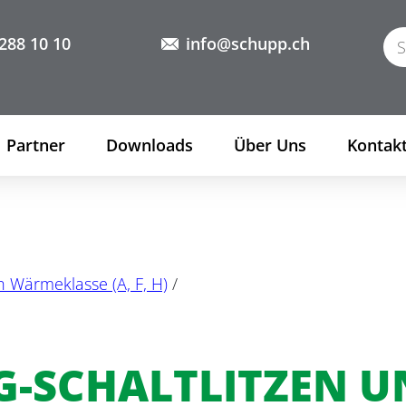
288 10 10
info@schupp.ch
Partner
Downloads
Über Uns
Kontak
 Wärmeklasse (A, F, H)
/
-SCHALTLITZEN U