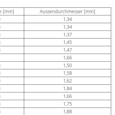
e [mm]
Aussendurchmesser [mm]
3
1,34
3
1,34
3
1,37
3
1,45
3
1,47
1
1,66
3
1,50
3
1,58
3
1,62
3
1,84
3
1,66
3
1,75
3
1,88