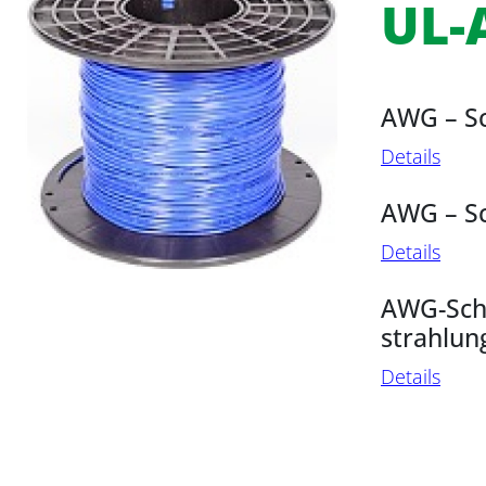
UL
AWG – Sc
Details
AWG – Sc
Details
AWG-Scha
strahlun
Details