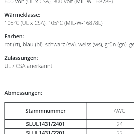
600 Volt (UL x CSA), 300 Volt (MIL-W-16878E)
Wärmeklasse:
105°C (UL x CSA), 105°C (MIL-W-16878E)
Farben:
rot (rt), blau (bl), schwarz (sw), weiss (ws), grün (gn), g
Zulassungen:
UL / CSA anerkannt
Abmessungen:
Stammnummer
AWG
SLUL1431/2401
24
SLUL1431/2201
22