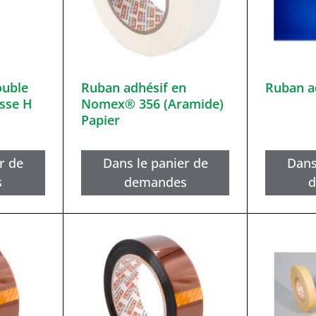
ouble
Ruban adhésif en
Ruban a
asse H
Nomex® 356 (Aramide)
Papier
r de
Dans le panier de
Dans
s
demandes