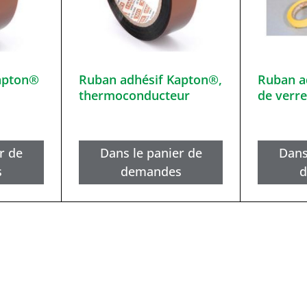
apton®
Ruban adhésif Kapton®,
Ruban a
thermoconducteur
de verr
r de
Dans le panier de
Dans
s
demandes