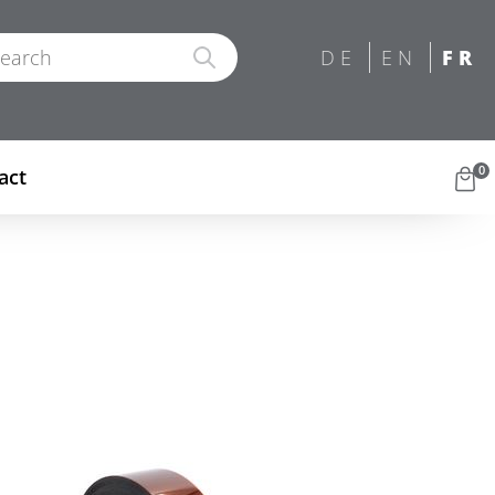
0
act