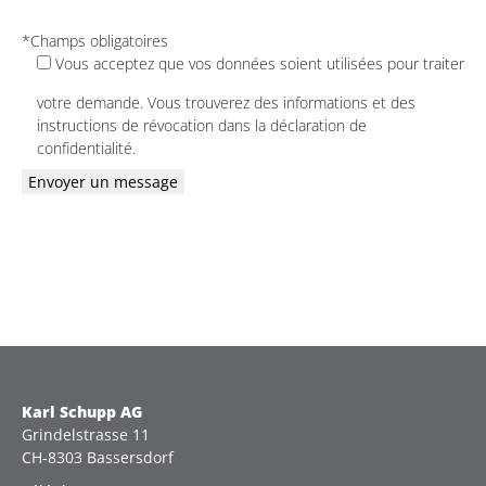
*Champs obligatoires
Vous acceptez que vos données soient utilisées pour traiter
votre demande. Vous trouverez des informations et des
instructions de révocation dans la déclaration de
confidentialité.
Veuillez
laisser
ce
champ
vide.
Karl Schupp AG
Grindelstrasse 11
CH-8303 Bassersdorf