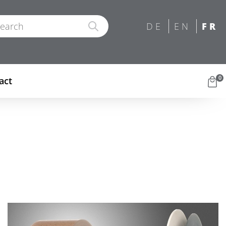
0
act