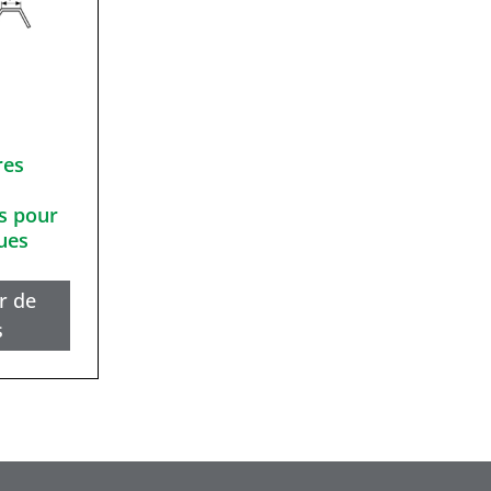
res
s pour
ues
r de
s