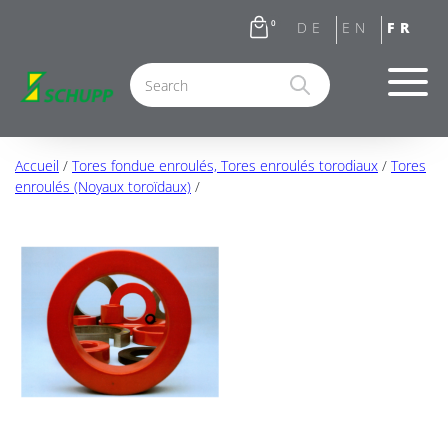
0
Accueil
/
Tores fondue enroulés, Tores enroulés torodiaux
/
Tores
enroulés (Noyaux toroïdaux)
/