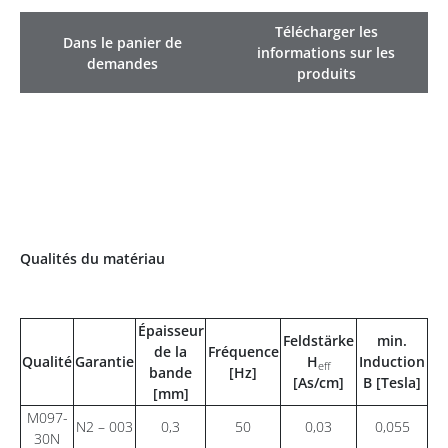
Télécharger les
Dans le panier de
informations sur les
demandes
produits
Qualités du matériau
Épaisseur
Feldstärke
min.
de la
Fréquence
Qualité
Garantie
H
Induction
eff
bande
[Hz]
[As/cm]
B [Tesla]
[mm]
M097-
N2 – 003
0,3
50
0,03
0,055
30N