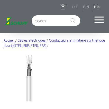
0
Accueil
/
Câbles électriques
/
Conducteurs en matière synthétique
fluoré (ETFE, FEP, PTFE, PFA)
/