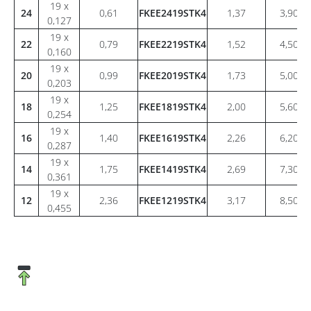
19 x
24
0,61
FKEE2419STK4
1,37
3,90
0,127
19 x
22
0,79
FKEE2219STK4
1,52
4,50
0,160
19 x
20
0,99
FKEE2019STK4
1,73
5,00
0,203
19 x
18
1,25
FKEE1819STK4
2,00
5,60
0,254
19 x
16
1,40
FKEE1619STK4
2,26
6,20
0,287
19 x
14
1,75
FKEE1419STK4
2,69
7,30
0,361
19 x
12
2,36
FKEE1219STK4
3,17
8,50
0,455