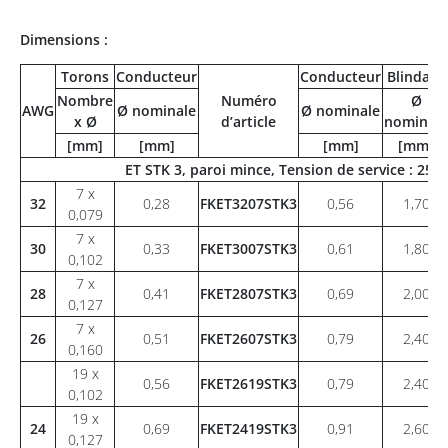
Dimensions :
Torons
Conducteur
Conducteur
Blindage
Nombre
Numéro
Ø
AWG
Ø nominale
Ø nominale
x Ø
d’article
nominale
[mm]
[mm]
[mm]
[mm]
ET STK 3, paroi mince, Tension de service : 25
7 x
32
0,28
FKET3207STK3
0,56
1,70
0,079
7 x
30
0,33
FKET3007STK3
0,61
1,80
0,102
7 x
28
0,41
FKET2807STK3
0,69
2,00
0,127
7 x
26
0,51
FKET2607STK3
0,79
2,40
0,160
19 x
0,56
FKET2619STK3
0,79
2,40
0,102
19 x
24
0,69
FKET2419STK3
0,91
2,60
0,127