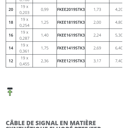
19 x
20
0,99
FKEE2019STK3
1,73
4,20
0,203
19 x
18
1,25
FKEE1819STK3
2,00
4,80
0,254
19 x
16
1,40
FKEE1619STK3
2,24
5,30
0,287
19 x
14
1,75
FKEE1419STK3
2,69
6,40
0,361
19 x
12
2,36
FKEE1219STK3
3,17
7,40
0,455
CÂBLE DE SIGNAL EN MATIÈRE