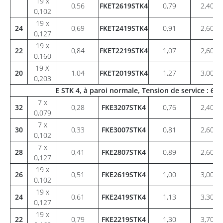
19 x
0,56
FKET2619STK4
0,79
2,40
0,102
19 x
24
0,69
FKET2419STK4
0,91
2,60
0,127
19 x
22
0,84
FKET2219STK4
1,07
2,60
0,160
19 X
20
1,04
FKET2019STK4
1,27
3,00
0,203
E STK 4, à paroi normale, Tension de service : 6
7 x
32
0,28
FKE3207STK4
0,76
2,40
0,079
7 x
30
0,33
FKE3007STK4
0,81
2,60
0,102
7 x
28
0,41
FKE2807STK4
0,89
2,60
0,127
19 x
26
0,51
FKE2619STK4
1,00
3,00
0,102
19 x
24
0,61
FKE2419STK4
1,13
3,30
0,127
19 x
22
0,79
FKE2219STK4
1,30
3,70