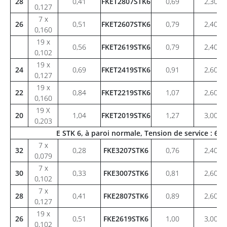
28
0,41
FKET2807STK6
0,69
2,30
0,127
7 x
26
0,51
FKET2607STK6
0,79
2,40
0,160
19 x
0,56
FKET2619STK6
0,79
2,40
0,102
19 x
24
0,69
FKET2419STK6
0,91
2,60
0,127
19 x
22
0,84
FKET2219STK6
1,07
2,60
0,160
19 X
20
1,04
FKET2019STK6
1,27
3,00
0,203
E STK 6, à paroi normale, Tension de service : 6
7 x
32
0,28
FKE3207STK6
0,76
2,40
0,079
7 x
30
0,33
FKE3007STK6
0,81
2,60
0,102
7 x
28
0,41
FKE2807STK6
0,89
2,60
0,127
19 x
26
0,51
FKE2619STK6
1,00
3,00
0,102