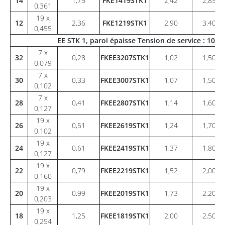
14
1,75
FKE1419STK1
2,42
2,85
0,361
19 x
12
2,36
FKE1219STK1
2,90
3,40
0,455
EE STK 1, paroi épaisse Tension de service : 100
7 x
32
0,28
FKEE3207STK1
1,02
1,50
0,079
7 x
30
0,33
FKEE3007STK1
1,07
1,50
0,102
7 x
28
0,41
FKEE2807STK1
1,14
1,60
0,127
19 x
26
0,51
FKEE2619STK1
1,24
1,70
0,102
19 x
24
0,61
FKEE2419STK1
1,37
1,80
0,127
19 x
22
0,79
FKEE2219STK1
1,52
2,00
0,160
19 x
20
0,99
FKEE2019STK1
1,73
2,20
0,203
19 x
18
1,25
FKEE1819STK1
2,00
2,50
0,254