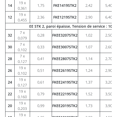
19 x
14
1,75
FKE1419STK2
2,42
5,40
0,361
19 x
12
2,36
FKE1219STK2
2,90
6,40
0,455
EE STK 2, paroi épaisse, Tension de service : 10
7 x
32
0,28
FKEE3207STK2
1,02
2,50
0,079
7 x
30
0,33
FKEE3007STK2
1,07
2,60
0,102
7 x
28
0,41
FKEE2807STK2
1,14
2,70
0,127
19 x
26
0,51
FKEE2619STK2
1,24
2,90
0,102
19 x
24
0,61
FKEE2419STK2
1,37
3,20
0,127
19 x
22
0,79
FKEE2219STK2
1,52
3,50
0,160
19 x
20
0,99
FKEE2019STK2
1,73
3,90
0,203
19 x