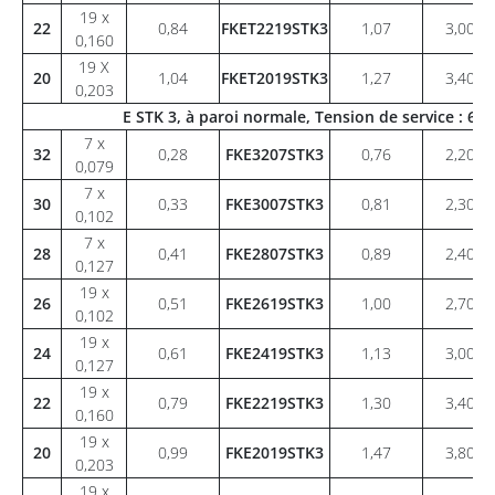
19 x
22
0,84
FKET2219STK3
1,07
3,00
0,160
19 X
20
1,04
FKET2019STK3
1,27
3,40
0,203
E STK 3, à paroi normale, Tension de service : 6
7 x
32
0,28
FKE3207STK3
0,76
2,20
0,079
7 x
30
0,33
FKE3007STK3
0,81
2,30
0,102
7 x
28
0,41
FKE2807STK3
0,89
2,40
0,127
19 x
26
0,51
FKE2619STK3
1,00
2,70
0,102
19 x
24
0,61
FKE2419STK3
1,13
3,00
0,127
19 x
22
0,79
FKE2219STK3
1,30
3,40
0,160
19 x
20
0,99
FKE2019STK3
1,47
3,80
0,203
19 x