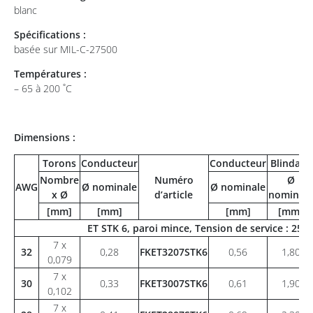
blanc
Spécifications :
basée sur MIL-C-27500
Températures :
– 65 à 200 ˚C
Dimensions :
Torons
Conducteur
Conducteur
Blindage
Nombre
Numéro
Ø
AWG
Ø nominale
Ø nominale
x Ø
d’article
nominale
[mm]
[mm]
[mm]
[mm]
ET STK 6, paroi mince, Tension de service : 25
7 x
32
0,28
FKET3207STK6
0,56
1,80
0,079
7 x
30
0,33
FKET3007STK6
0,61
1,90
0,102
7 x