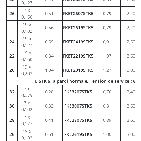
0,127
7 x
26
0,51
FKET2607STK5
0,79
2,40
0,160
19 x
0,56
FKET2619STK5
0,79
2,40
0,102
19 x
24
0,69
FKET2419STK5
0,91
2,60
0,127
19 x
22
0,84
FKET2219STK5
1,07
2,60
0,160
19 X
20
1,04
FKET2019STK5
1,27
3,00
0,203
E STK 5, à paroi normale, Tension de service : 6
7 x
32
0,28
FKE3207STK5
0,76
2,40
0,079
7 x
30
0,33
FKE3007STK5
0,81
2,60
0,102
7 x
28
0,41
FKE2807STK5
0,89
2,60
0,127
19 x
26
0,51
FKE2619STK5
1,00
3,00
0,102