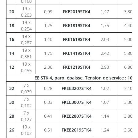
0,160
19 x
20
0,99
FKE2019STK4
1,47
3,80
0,203
19 x
18
1,25
FKE1819STK4
1,75
4,40
0,254
19 x
16
1,40
FKE1619STK4
2,03
5,00
0,287
19 x
14
1,75
FKE1419STK4
2,42
5,80
0,361
19 x
12
2,36
FKE1219STK4
2,90
6,80
0,455
EE STK 4, paroi épaisse, Tension de service : 10
7 x
32
0,28
FKEE3207STK4
1,02
3,10
0,079
7 x
30
0,33
FKEE3007STK4
1,07
3,30
0,102
7 x
28
0,41
FKEE2807STK4
1,14
3,80
0,127
19 x
26
0,51
FKEE2619STK4
1,24
3,60
0,102