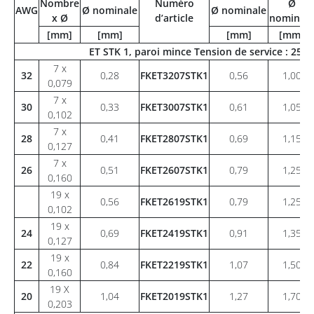
Nombre
Numéro
Ø
AWG
Ø nominale
Ø nominale
x Ø
d’article
nominale
[mm]
[mm]
[mm]
[mm]
ET STK 1, paroi mince Tension de service : 250
7 x
32
0,28
FKET3207STK1
0,56
1,00
0,079
7 x
30
0,33
FKET3007STK1
0,61
1,05
0,102
7 x
28
0,41
FKET2807STK1
0,69
1,15
0,127
7 x
26
0,51
FKET2607STK1
0,79
1,25
0,160
19 x
0,56
FKET2619STK1
0,79
1,25
0,102
19 x
24
0,69
FKET2419STK1
0,91
1,35
0,127
19 x
22
0,84
FKET2219STK1
1,07
1,50
0,160
19 X
20
1,04
FKET2019STK1
1,27
1,70
0,203