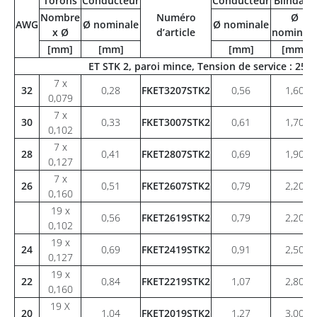
Torons
Conducteur
Conducteur
Blindage
Nombre
Numéro
Ø
AWG
Ø nominale
Ø nominale
x Ø
d’article
nominale
[mm]
[mm]
[mm]
[mm]
ET STK 2, paroi mince, Tension de service : 25
7 x
32
0,28
FKET3207STK2
0,56
1,60
0,079
7 x
30
0,33
FKET3007STK2
0,61
1,70
0,102
7 x
28
0,41
FKET2807STK2
0,69
1,90
0,127
7 x
26
0,51
FKET2607STK2
0,79
2,20
0,160
19 x
0,56
FKET2619STK2
0,79
2,20
0,102
19 x
24
0,69
FKET2419STK2
0,91
2,50
0,127
19 x
22
0,84
FKET2219STK2
1,07
2,80
0,160
19 X
20
1,04
FKET2019STK2
1,27
3,00