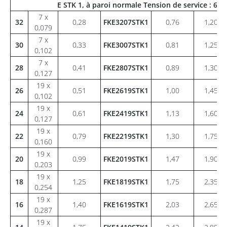
E STK 1, à paroi normale Tension de service : 60
7 x
32
0,28
FKE3207STK1
0,76
1,20
0,079
7 x
30
0,33
FKE3007STK1
0,81
1,25
0,102
7 x
28
0,41
FKE2807STK1
0,89
1,30
0,127
19 x
26
0,51
FKE2619STK1
1,00
1,45
0,102
19 x
24
0,61
FKE2419STK1
1,13
1,60
0,127
19 x
22
0,79
FKE2219STK1
1,30
1,75
0,160
19 x
20
0,99
FKE2019STK1
1,47
1,90
0,203
19 x
18
1,25
FKE1819STK1
1,75
2,35
0,254
19 x
16
1,40
FKE1619STK1
2,03
2,65
0,287
19 x