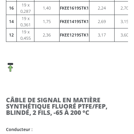
19 x
16
1,40
FKEE1619STK1
2,24
2,70
0,287
19 x
14
1,75
FKEE1419STK1
2,69
3,15
0,361
19 x
12
2,36
FKEE1219STK1
3,17
3,60
0,455
CÂBLE DE SIGNAL EN MATIÈRE
SYNTHÉTIQUE FLUORÉ PTFE/FEP,
BLINDÉ, 2 FILS, -65 À 200 °C
Conducteur :