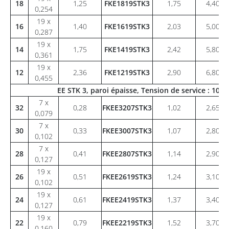
18
1,25
FKE1819STK3
1,75
4,40
0,254
19 x
16
1,40
FKE1619STK3
2,03
5,00
0,287
19 x
14
1,75
FKE1419STK3
2,42
5,80
0,361
19 x
12
2,36
FKE1219STK3
2,90
6,80
0,455
EE STK 3, paroi épaisse, Tension de service : 10
7 x
32
0,28
FKEE3207STK3
1,02
2,65
0,079
7 x
30
0,33
FKEE3007STK3
1,07
2,80
0,102
7 x
28
0,41
FKEE2807STK3
1,14
2,90
0,127
19 x
26
0,51
FKEE2619STK3
1,24
3,10
0,102
19 x
24
0,61
FKEE2419STK3
1,37
3,40
0,127
19 x
22
0,79
FKEE2219STK3
1,52
3,70
0,160