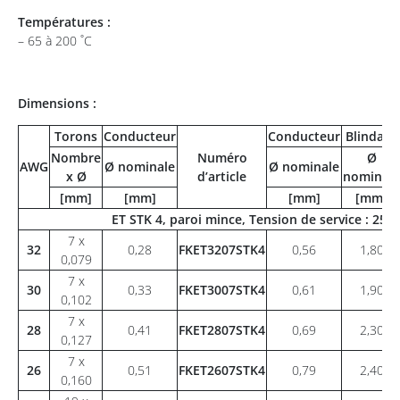
Températures :
– 65 à 200 ˚C
Dimensions :
Torons
Conducteur
Conducteur
Blindage
Nombre
Numéro
Ø
AWG
Ø nominale
Ø nominale
x Ø
d’article
nominale
[mm]
[mm]
[mm]
[mm]
ET STK 4, paroi mince, Tension de service : 25
7 x
32
0,28
FKET3207STK4
0,56
1,80
0,079
7 x
30
0,33
FKET3007STK4
0,61
1,90
0,102
7 x
28
0,41
FKET2807STK4
0,69
2,30
0,127
7 x
26
0,51
FKET2607STK4
0,79
2,40
0,160