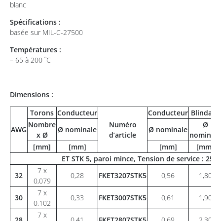
blanc
Spécifications :
basée sur MIL-C-27500
Températures :
– 65 à 200 ˚C
Dimensions :
Torons
Conducteur
Conducteur
Blindage
Nombre
Numéro
Ø
AWG
Ø nominale
Ø nominale
x Ø
d’article
nominale
[mm]
[mm]
[mm]
[mm]
ET STK 5, paroi mince, Tension de service : 25
7 x
32
0,28
FKET3207STK5
0,56
1,80
0,079
7 x
30
0,33
FKET3007STK5
0,61
1,90
0,102
7 x
28
0,41
FKET2807STK5
0,69
2,30