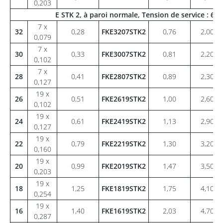
0,203
E STK 2, à paroi normale, Tension de service : 6
7 x
32
0,28
FKE3207STK2
0,76
2,00
0,079
7 x
30
0,33
FKE3007STK2
0,81
2,20
0,102
7 x
28
0,41
FKE2807STK2
0,89
2,30
0,127
19 x
26
0,51
FKE2619STK2
1,00
2,60
0,102
19 x
24
0,61
FKE2419STK2
1,13
2,90
0,127
19 x
22
0,79
FKE2219STK2
1,30
3,20
0,160
19 x
20
0,99
FKE2019STK2
1,47
3,50
0,203
19 x
18
1,25
FKE1819STK2
1,75
4,10
0,254
19 x
16
1,40
FKE1619STK2
2,03
4,70
0,287