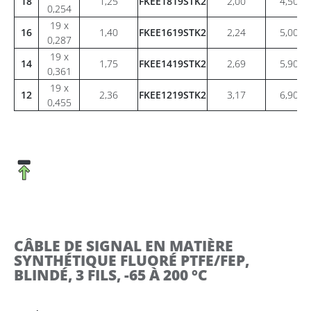
18
1,25
FKEE1819STK2
2,00
4,50
0,254
19 x
16
1,40
FKEE1619STK2
2,24
5,00
0,287
19 x
14
1,75
FKEE1419STK2
2,69
5,90
0,361
19 x
12
2,36
FKEE1219STK2
3,17
6,90
0,455
CÂBLE DE SIGNAL EN MATIÈRE
SYNTHÉTIQUE FLUORÉ PTFE/FEP,
BLINDÉ, 3 FILS, -65 À 200 °C