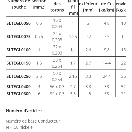
Numéro de
Section
Ø du
des
extérieur
de Cu
environ
souche
[mm2]
fil
torons
[mm]
[kg/km]
[kg/km]
[mm]
16 x
SLTEGL0050
0,5
1
2
4,8
10
0,203
24 x
SLTEGL0075
0,75
1,25
2,2
7,5
14
0,203
32 x
SLTEGL0100
1
1,4
2,4
9,8
16
0,203
30 x
SLTEGL0150
1,5
1,7
2,7
14,4
22
0,254
50 x
SLTEGL0250
2,5
2,15
3,3
24,4
36
0,254
SLTEGL0400
4
56 x 0,3
2,7
3,8
38
52
SLTEGL0600
6
84 x 0,3
3,3
4,5
58
71
Numéro d’article :
Numéro de base Conducteur
N = Cu nickelé