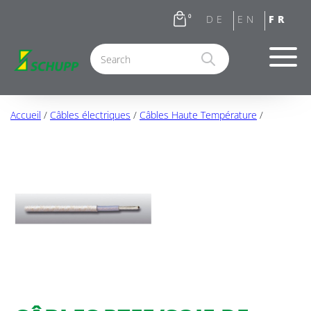
0
Accueil
/
Câbles électriques
/
Câbles Haute Température
/