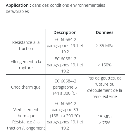
Application :
dans des conditions environnementales
défavorables
Déscription
Données
IEC 60684-2
Résistance à la
paragraphes 19.1 et
> 35 MPa
traction
19.2
IEC 60684-2
Allongement à la
paragraphes 19.1 et
> 150%
rupture
19.2
Pas de gouttes, de
IEC 60684-2
rupture ou
Choc thermique
paragraphe 6
d’écoulement de la
(4h à 300 ˚C)
paroi externe
IEC 60684-2
Vieillissement
paragraphe 39
thermique
(168 h à 200 °C)
15 MPa
Résistance à la
paragraphes 19.1 et
> 75%
traction Allongement
19.2