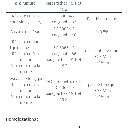
à la rupture
paragraphes 19.1 et
19.2
Résistance à la
IEC 60684-2
Pas de corrosion
corrosion (Cuivre)
paragraphe 33
IEC 60684-2
Absorption d’eau
< 0.5%
paragraphe 40
Résistance aux
liquides agressifs
IEC 60684-2
excellentes valeurs
Résistance à la
paragraphe 36
> 25 MPa
traction
paragraphes 19.1 et
> 150%
Allongement à la
19.2
rupture
Résistance fongique
ISO 846 méthode B
Résistance à la
pas de fongique
IEC 60684-2
traction
> 35 MPa
paragraphes 19.1 et
Allongement à la
> 150%
19.2
rupture
Homologations :