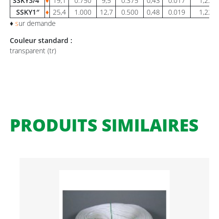
SSKY3/4″
♦
19,1
0.750
9,5
0.375
0,43
0.017
1,22
SSKY1″
♦
25,4
1.000
12,7
0.500
0,48
0.019
1,22
♦
s
ur demande
Couleur standard :
transparent (tr)
PRODUITS SIMILAIRES