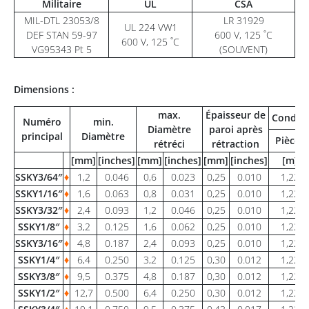
Militaire
UL
CSA
MIL-DTL 23053/8
LR 31929
UL 224 VW1
DEF STAN 59-97
600 V, 125 ˚C
600 V, 125 ˚C
VG95343 Pt 5
(SOUVENT)
Dimensions :
max.
Épaisseur de
Condit
Numéro
min.
Diamètre
paroi après
principal
Diamètre
Pièces
rétréci
rétraction
[mm]
[inches]
[mm]
[inches]
[mm]
[inches]
[m]
SSKY3/64″
♦
1,2
0.046
0,6
0.023
0,25
0.010
1,22
SSKY1/16″
♦
1,6
0.063
0,8
0.031
0,25
0.010
1,22
SSKY3/32″
♦
2,4
0.093
1,2
0.046
0,25
0.010
1,22
SSKY1/8″
♦
3,2
0.125
1,6
0.062
0,25
0.010
1,22
SSKY3/16″
♦
4,8
0.187
2,4
0.093
0,25
0.010
1,22
SSKY1/4″
♦
6,4
0.250
3,2
0.125
0,30
0.012
1,22
SSKY3/8″
♦
9,5
0.375
4,8
0.187
0,30
0.012
1,22
SSKY1/2″
♦
12,7
0.500
6,4
0.250
0,30
0.012
1,22