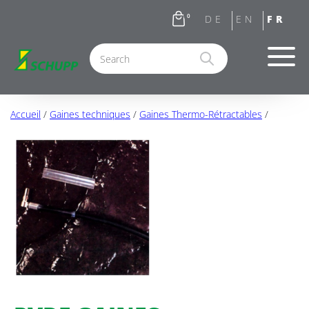
0
Accueil
/
Gaines techniques
/
Gaines Thermo-Rétractables
/