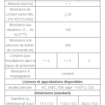
Rebond total ms]
< 1
Résistance de
contact (selon MIL-
<
50
STD R5757) [mΩ]
Résistance aux
vibrations 10 … 60
100
m/s2
Hz [
]
Résistance à la
pression du boîtier
600
de commande [N].
Convient pour
l’installationn dans la
I + II
I + II
II
classe de protection
Résistance à
convient
l’imprégnation
Licences et approbations disponibles
veuillez préciser
IEC, ENEC, VDE (appr. <150°C), CQC
Dimensions (standard)
Diamètre ou
dimension Ø d ou l
17 x 11,0
17,0 x 11,0
26,0 x 13,5