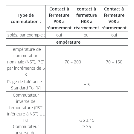
Contact à
contact à
Contact à
Type de
fermeture
fermeture
fermeture
commutation :
P08 à
H08 à
V08 à
réarmement
réarmement
réarmement
isolés, par exemple :
oui
oui
oui
Température
Température de
commutation
nominale (NST), [°C]
70 – 200
70 – 150
par incréments de 5
K
Plage de tolérance -
± 5
Standard Tol [K]
Commutateur
inverse de
temperature (RST
inférieure à NST) UL
[K]
-35 ± 15
Commutateur
≥ 35
inverse de