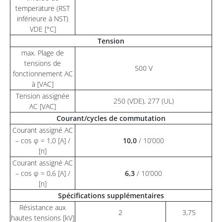
temperature (RST
inférieure à NST)
VDE [°C]
Tension
max. Plage de
tensions de
500 V
fonctionnement AC
à [VAC]
Tension assignée
250 (VDE), 277 (UL)
AC [VAC]
Courant/cycles de commutation
Courant assigné AC
– cos φ = 1,0 [A] /
10,0
/ 10’000
[n]
Courant assigné AC
– cos φ = 0,6 [A] /
6,3
/ 10’000
[n]
Spécifications supplémentaires
Résistance aux
2
3,75
hautes tensions [kV]