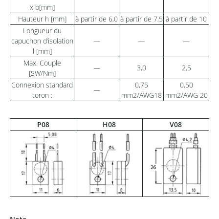
x b[mm]
Hauteur h [mm]
à partir de 6,0
à partir de 7,5
à partir de 10
Longueur du
capuchon d’isolation
—
—
—
l [mm]
Max. Couple
—
3,0
2,5
[SW/Nm]
Connexion standard
0,75
0,50
—
toron :
mm2/AWG18
mm2/AWG 20
P08
H08
V08