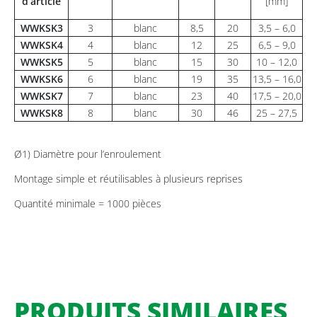
d’article
[mm]
WWKSK3
3
blanc
8,5
20
3,5 – 6,0
WWKSK4
4
blanc
12
25
6,5 – 9,0
WWKSK5
5
blanc
15
30
10 – 12,0
WWKSK6
6
blanc
19
35
13,5 – 16,0
WWKSK7
7
blanc
23
40
17,5 – 20,0
WWKSK8
8
blanc
30
46
25 – 27,5
Ø1) Diamètre pour l’enroulement
Montage simple et réutilisables à plusieurs reprises
Quantité minimale = 1000 pièces
PRODUITS SIMILAIRES