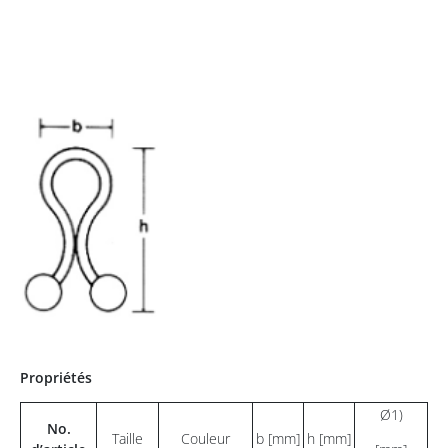
Propriétés
Ø1)
No.
Taille
Couleur
b [mm]
h [mm]