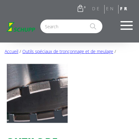
0
Accueil
/
Outils spéciaux de tronçonnage et de meulage
/