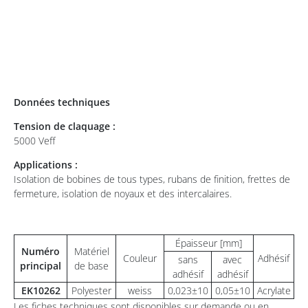
Données techniques
Tension de claquage :
5000 Veff
Applications :
Isolation de bobines de tous types, rubans de finition, frettes de
fermeture, isolation de noyaux et des intercalaires.
Épaisseur [mm]
Numéro
Matériel
Couleur
Adhésif
sans
avec
principal
de base
adhésif
adhésif
EK10262
Polyester
weiss
0,023±10
0,05±10
Acrylate
Les fiches techniques sont disponibles sur demande ou en