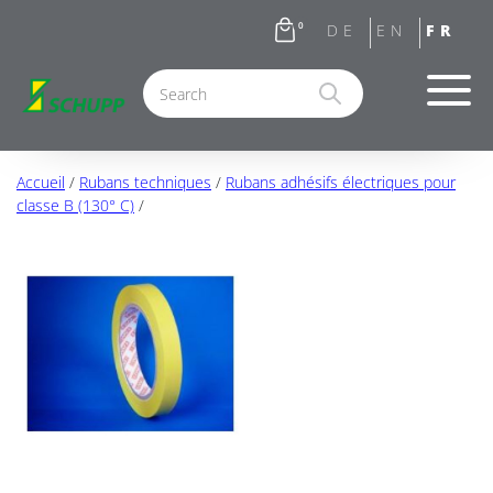
0
Accueil
/
Rubans techniques
/
Rubans adhésifs électriques pour
classe B (130° C)
/