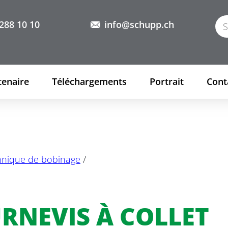
288 10 10
info@schupp.ch
tenaire
Téléchargements
Portrait
Cont
chnique de bobinage
/
RNEVIS À COLLET