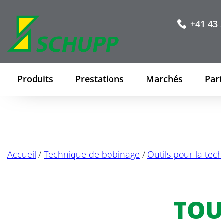
+41 43 
Produits
Prestations
Marchés
Par
Accueil
/
Technique de bobinage
/
Outils pour la te
TOU