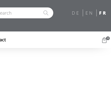
0
act