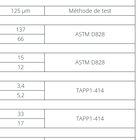
125 µm
Méthode de test
137
ASTM D828
66
15
ASTM D828
12
3,4
TAPP1-414
5,2
33
TAPP1-414
17