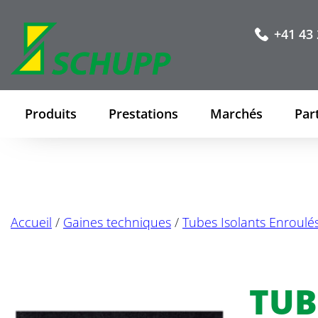
+41 43 
Produits
Prestations
Marchés
Par
Accueil
/
Gaines techniques
/
Tubes Isolants Enroulé
TUB