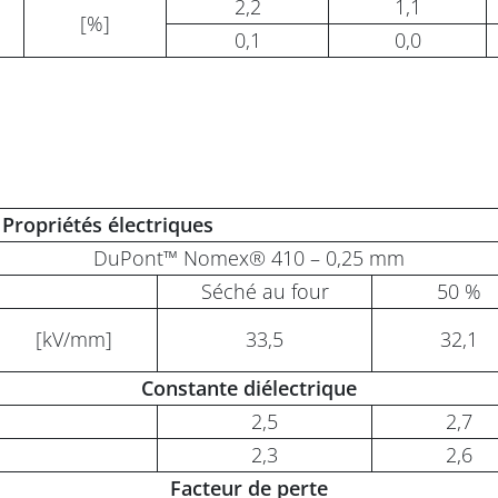
2,2
1,1
[%]
0,1
0,0
Propriétés électriques
DuPont™ Nomex® 410 – 0,25 mm
Séché au four
50 %
[kV/mm]
33,5
32,1
Constante diélectrique
2,5
2,7
2,3
2,6
Facteur de p
erte