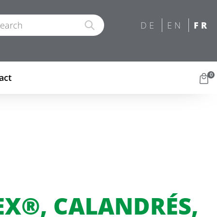
0
act
EX®, CALANDRÉS,