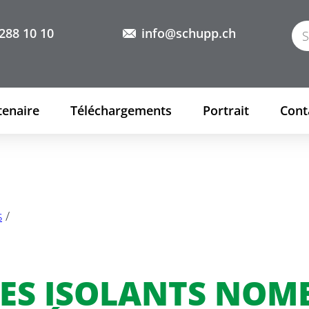
288 10 10
info@schupp.ch
tenaire
Téléchargements
Portrait
Cont
s
/
ES ISOLANTS NOM