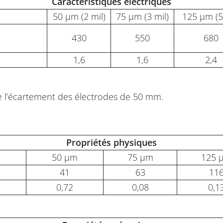
Caractéristiques électriques
50 µm (2 mil)
75 µm (3 mil)
125 µm (5
430
550
680
1,6
1,6
2,4
de l’écartement des électrodes de 50 mm.
Propriétés physiques
50 µm
75 µm
125 
41
63
11
0,72
0,08
0,1