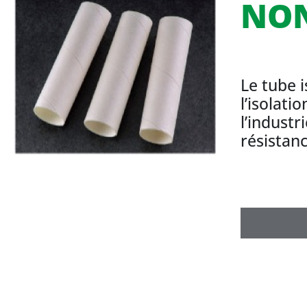
NON
Le tube 
l’isolati
l’industr
résistan