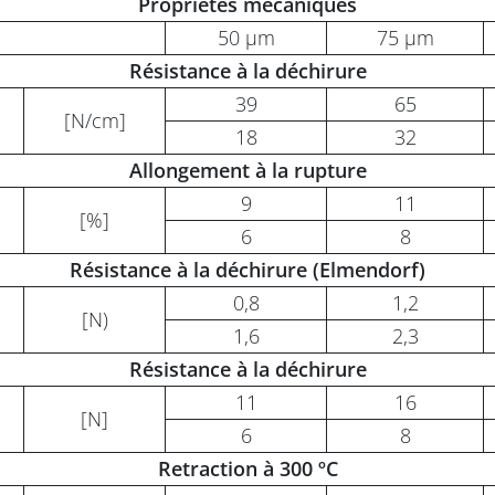
Propriétés mécaniques
50 µm
75 µm
Résistance à la déchirure
39
65
[N/cm]
18
32
Allongement à la rupture
9
11
[%]
6
8
Résistance à la déchirure (Elmendorf)
0,8
1,2
[N)
1,6
2,3
Résistance à la déchirure
11
16
[N]
6
8
Retraction à 300 ºC