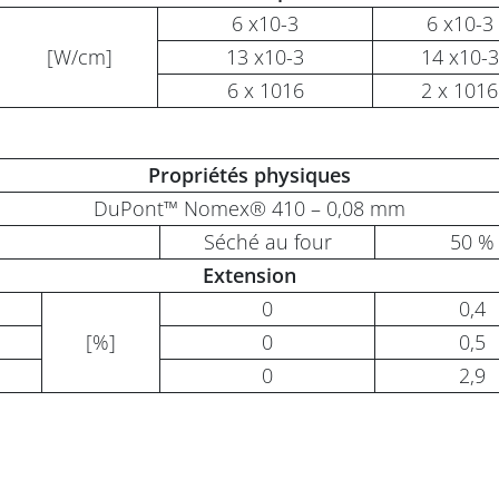
6 x10-3
6 x10-3
[W/cm]
13 x10-3
14 x10-3
6 x 1016
2 x 1016
Propriétés physiques
DuPont™ Nomex® 410 – 0,08 mm
Séché au four
50 %
Extension
0
0,4
[%]
0
0,5
0
2,9