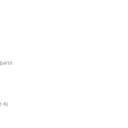
 paroi
e A)