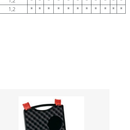
1,2
*
*
*
*
*
*
*
*
*
*
*
1,2
*
*
*
*
*
*
*
*
*
*
*