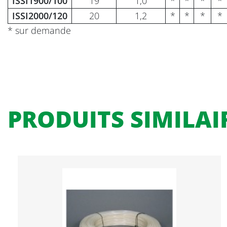
ISSI1900/100
19
1,0
*
*
*
*
ISSI2000/120
20
1,2
*
*
*
*
* sur demande
PRODUITS SIMILAI