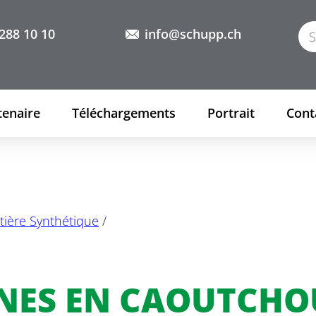
288 10 10
info@schupp.ch
tenaire
Téléchargements
Portrait
Cont
tière Synthétique
/
NES EN CAOUTCHO