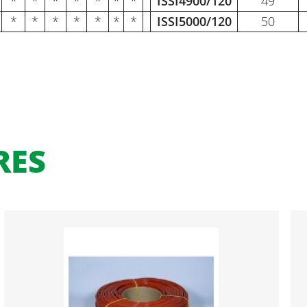
*
*
*
*
*
*
*
ISSI4900/120
49
*
*
*
*
*
*
*
ISSI5000/120
50
RES