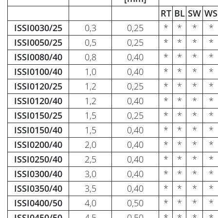
RT
BL
SW
WS
ISSI0030/25
0,3
0,25
*
*
*
*
ISSI0050/25
0,5
0,25
*
*
*
*
ISSI0080/40
0,8
0,40
*
*
*
*
ISSI0100/40
1,0
0,40
*
*
*
*
ISSI0120/25
1,2
0,25
*
*
*
*
ISSI0120/40
1,2
0,40
*
*
*
*
ISSI0150/25
1,5
0,25
*
*
*
*
ISSI0150/40
1,5
0,40
*
*
*
*
ISSI0200/40
2,0
0,40
*
*
*
*
ISSI0250/40
2,5
0,40
*
*
*
*
ISSI0300/40
3,0
0,40
*
*
*
*
ISSI0350/40
3,5
0,40
*
*
*
*
ISSI0400/50
4,0
0,50
*
*
*
*
ISSI0450/50
4,5
0,50
*
*
*
*