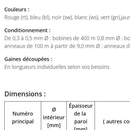
Couleurs :
Rouge (rt), bleu (bl), noir (sw), blanc (ws), vert (gn),ja
Conditionnement :
De 0,3 à 0,5 mm Ø : bobines de 400 m 0,8 mm Ø : b
anneaux de 100 m à partir de 9,0 mm Ø : anneaux 
Gaines découpées :
En longueurs individuelles selon vos besoins
Dimensions :
Épaisseur
Ø
Numéro
de la
intérieur
principal
paroi
( autres c
[mm]
[mm]