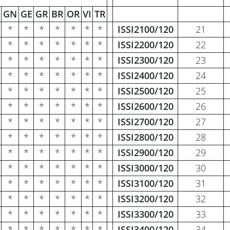
GN
GE
GR
BR
OR
VI
TR
*
*
*
*
*
*
*
ISSI2100/120
21
*
*
*
*
*
*
*
ISSI2200/120
22
*
*
*
*
*
*
*
ISSI2300/120
23
*
*
*
*
*
*
*
ISSI2400/120
24
*
*
*
*
*
*
*
ISSI2500/120
25
*
*
*
*
*
*
*
ISSI2600/120
26
*
*
*
*
*
*
*
ISSI2700/120
27
*
*
*
*
*
*
*
ISSI2800/120
28
*
*
*
*
*
*
*
ISSI2900/120
29
*
*
*
*
*
*
*
ISSI3000/120
30
*
*
*
*
*
*
*
ISSI3100/120
31
*
*
*
*
*
*
*
ISSI3200/120
32
*
*
*
*
*
*
*
ISSI3300/120
33
*
*
*
*
*
*
*
ISSI3400/120
34