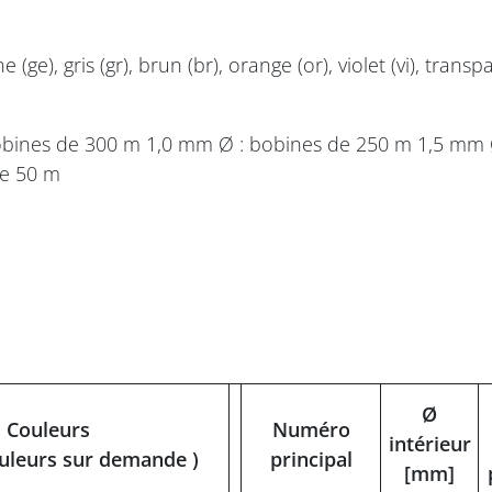
une (ge), gris (gr), brun (br), orange (or), violet (vi), tr
obines de 300 m 1,0 mm Ø : bobines de 250 m 1,5 mm Ø
de 50 m
Ø
Couleurs
Numéro
intérieur
ouleurs sur demande )
principal
[mm]