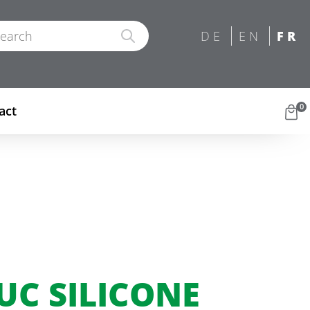
0
act
UC SILICONE