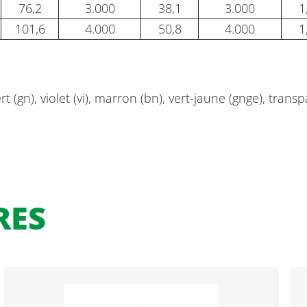
76,2
3.000
38,1
3.000
1
101,6
4.000
50,8
4.000
1
ert (gn), violet (vi), marron (bn), vert-jaune (gnge), transp
RES