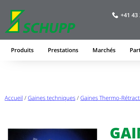
+41 43 
Produits
Prestations
Marchés
Par
Accueil
/
Gaines techniques
/
Gaines Thermo-Rétract
GAI