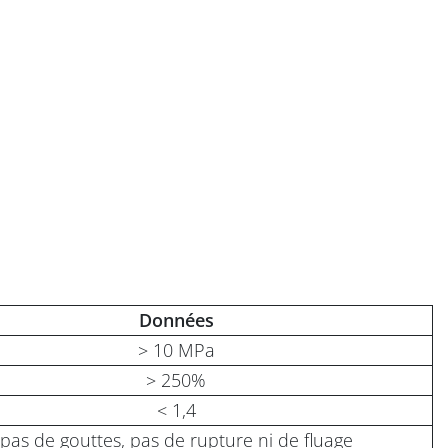
Données
> 10 MPa
> 250%
< 1,4
pas de gouttes, pas de rupture ni de fluage