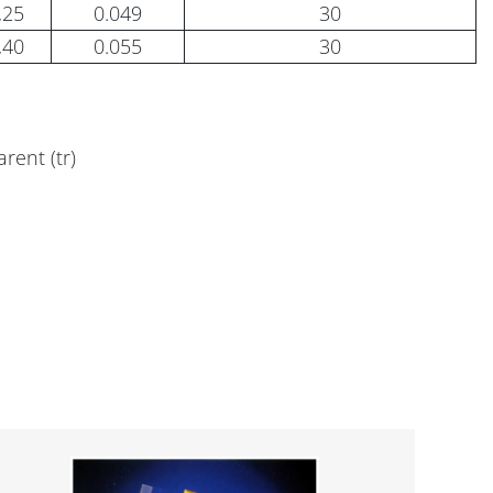
,25
0.049
30
,40
0.055
30
arent (tr)