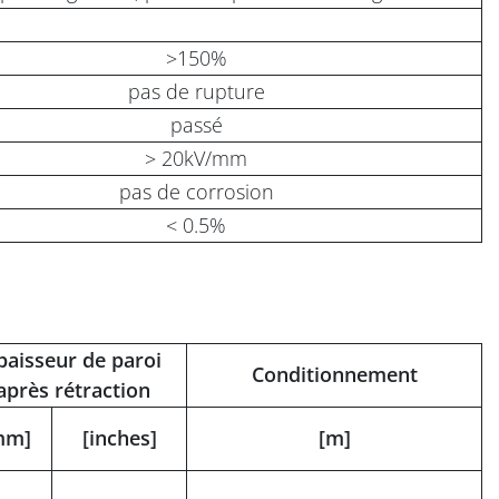
>150%
pas de rupture
passé
> 20kV/mm
pas de corrosion
< 0.5%
paisseur de paroi
Conditionnement
après rétraction
mm]
[inches]
[m]