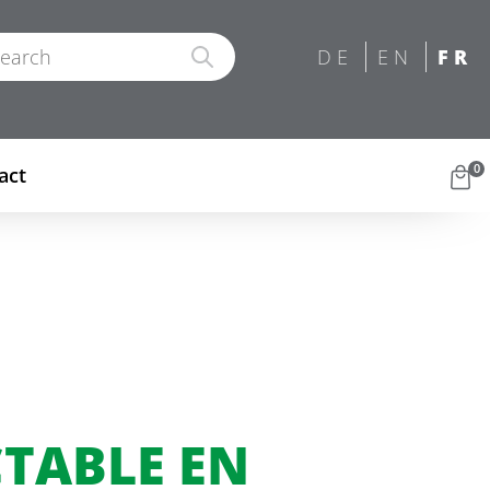
0
act
TABLE EN