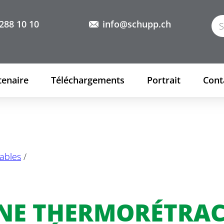
288 10 10
info@schupp.ch
tenaire
Téléchargements
Portrait
Cont
ables
/
NE THERMORÉTRAC