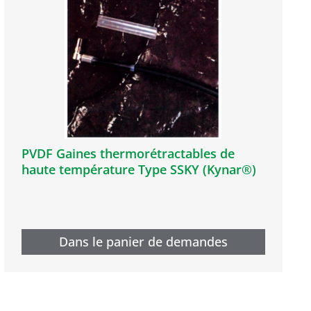
PVDF Gaines thermorétractables de
haute température Type SSKY (Kynar®)
Dans le panier de demandes