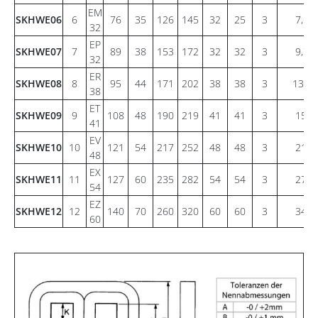
EM
SKHWE06
6
76
35
126
145
32
25
3
7,60
32
EP
SKHWE07
7
89
38
153
172
32
32
3
9,72
32
ER
SKHWE08
8
95
44
171
202
38
38
3
13,70
38
ET
SKHWE09
9
108
48
190
219
41
41
3
15,9
41
EV
SKHWE10
10
121
54
217
252
48
48
3
21,8
48
EX
SKHWE11
11
127
60
235
282
54
54
3
27,6
54
EZ
SKHWE12
12
140
70
260
320
60
60
3
34,2
60