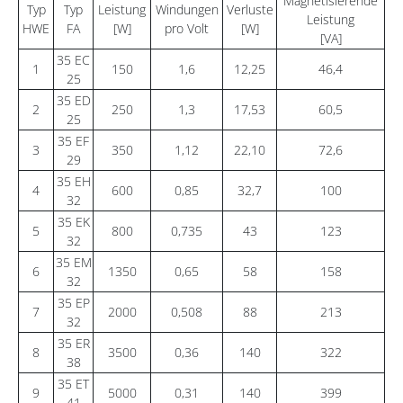
Magnetisierende
Typ
Typ
Leistung
Windungen
Verluste
Leistung
HWE
FA
[W]
pro Volt
[W]
[VA]
35 EC
1
150
1,6
12,25
46,4
25
35 ED
2
250
1,3
17,53
60,5
25
35 EF
3
350
1,12
22,10
72,6
29
35 EH
4
600
0,85
32,7
100
32
35 EK
5
800
0,735
43
123
32
35 EM
6
1350
0,65
58
158
32
35 EP
7
2000
0,508
88
213
32
35 ER
8
3500
0,36
140
322
38
35 ET
9
5000
0,31
140
399
41