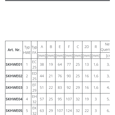
Netto
A
B
E
F
C
2D
R
Typ
Typ
Querschn
Art. Nr.
HWE
FA
2
[mm]
[mm]
[mm]
[mm]
[mm]
[mm]
[mm]
[cm
]
EC
SKHWE01
1
38
19
64
77
25
13
1,6
3,09
25
ED
SKHWE02
2
44
21
76
90
25
16
1,6
3,80
25
EF
SKHWE03
3
51
22
83
92
29
16
1,6
4,41
29
EH
SKHWE04
4
57
25
95
107
32
19
3
5,78
32
EK
SKHWE05
5
63
29
107
124
32
22
3
6,69
32