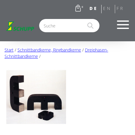
0
Start
/
Schnittbandkerne, Ringbandkerne
/
Dreiphasen-
Schnittbandkerne
/