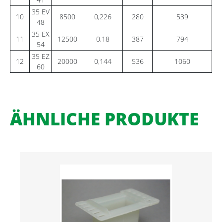
35 EV
10
8500
0,226
280
539
48
35 EX
11
12500
0,18
387
794
54
35 EZ
12
20000
0,144
536
1060
60
ÄHNLICHE PRODUKTE