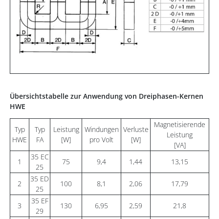
Übersichtstabelle zur Anwendung von Dreiphasen-Kernen
HWE
Magnetisierende
Typ
Typ
Leistung
Windungen
Verluste
Leistung
HWE
FA
[W]
pro Volt
[W]
[VA]
35 EC
1
75
9,4
1,44
13,15
25
35 ED
2
100
8,1
2,06
17,79
25
35 EF
3
130
6,95
2,59
21,8
29