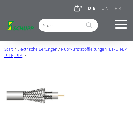
0
Start
/
Elektrische Leitungen
/
Fluorkunststoffleitungen (ETFE, FEP,
PTFE, PFA)
/