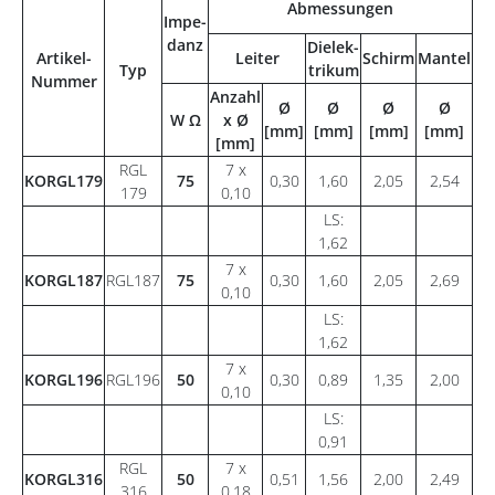
Abmessungen
Impe-
Ge
danz
Dielek-
Artikel-
Leiter
Schirm
Mantel
Typ
trikum
Nummer
Anzahl
Ø
Ø
Ø
Ø
W Ω
x Ø
[
[mm]
[mm]
[mm]
[mm]
[mm]
RGL
7 x
KORGL179
75
0,30
1,60
2,05
2,54
179
0,10
LS:
1,62
7 x
KORGL187
RGL187
75
0,30
1,60
2,05
2,69
0,10
LS:
1,62
7 x
KORGL196
RGL196
50
0,30
0,89
1,35
2,00
0,10
LS:
0,91
RGL
7 x
KORGL316
50
0,51
1,56
2,00
2,49
316
0,18