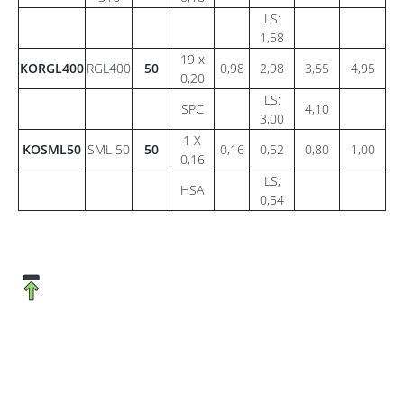
LS:
1,58
19 x
KORGL400
RGL400
50
0,98
2,98
3,55
4,95
0,20
LS:
SPC
4,10
3,00
1 X
KOSML50
SML 50
50
0,16
0,52
0,80
1,00
0,16
LS;
HSA
0,54