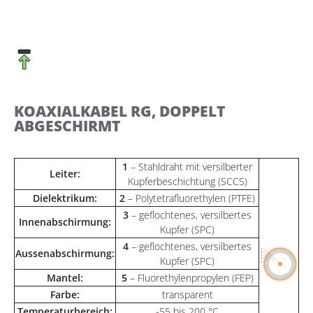
KOAXIALKABEL RG, DOPPELT
ABGESCHIRMT
1
– Stahldraht mit versilberter
Leiter:
Kupferbeschichtung (SCCS)
Dielektrikum:
2
– Polytetrafluorethylen (PTFE)
3
– geflochtenes, versilbertes
Innenabschirmung:
Kupfer (SPC)
4
– geflochtenes, versilbertes
Aussenabschirmung:
Kupfer (SPC)
Mantel:
5
– Fluorethylenpropylen (FEP)
Farbe:
transparent
Temperaturbereich:
-55 bis 200 °C