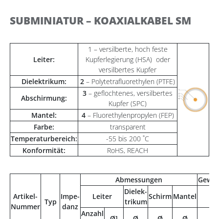
SUBMINIATUR – KOAXIALKABEL SM
1 – versilberte, hoch feste
Leiter:
Kupferlegierung (HSA) oder
versilbertes Kupfer
Dielektrikum:
2
– Polytetrafluorethylen (PTFE)
3
– geflochtenes, versilbertes
Abschirmung:
Kupfer (SPC)
Mantel:
4
– Fluorethylenpropylen (FEP)
Farbe:
transparent
Temperaturbereich:
-55 bis 200 ˚C
Konformität:
RoHS, REACH
Abmessungen
Gewic
Dielek-
Artikel-
Impe-
Leiter
Schirm
Mantel
Typ
trikum
Nummer
danz
Anzahl
Ø]
Ø
Ø
Ø