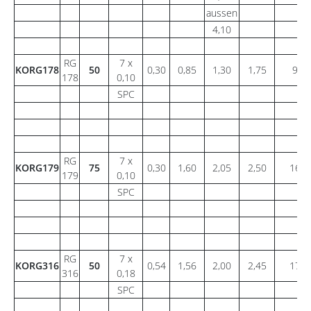
aussen
4,10
RG
7 x
KORG178
50
0,30
0,85
1,30
1,75
9
178
0,10
SPC
RG
7 x
KORG179
75
0,30
1,60
2,05
2,50
16
179
0,10
SPC
RG
7 x
KORG316
50
0,54
1,56
2,00
2,45
17
316
0,18
SPC