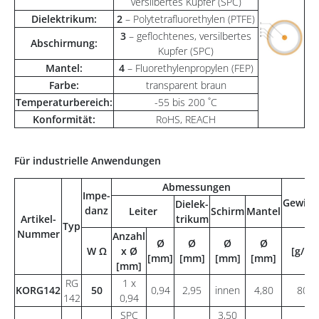
versilbertes Kupfer (SPC)
Dielektrikum:
2
– Polytetrafluorethylen (PTFE)
3
– geflochtenes, versilbertes
Abschirmung:
Kupfer (SPC)
Mantel:
4
– Fluorethylenpropylen (FEP)
Farbe:
transparent braun
Temperaturbereich:
-55 bis 200 ˚C
Konformität:
RoHS, REACH
Für industrielle Anwendungen
Abmessungen
Impe-
Gewich
Dielek-
danz
Leiter
Schirm
Mantel
Artikel-
trikum
Typ
Nummer
Anzahl
Ø
Ø
Ø
Ø
W Ω
x Ø
[g/m]
[mm]
[mm]
[mm]
[mm]
[mm]
RG
1 x
KORG142
50
0,94
2,95
innen
4,80
80
142
0,94
SPC
3,50