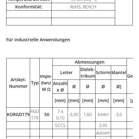
Konformität:
RoHS, REACH
Für industrielle Anwendungen
Abmessungen
Dielek-
Leiter
Schirm
Mantel
trikum
Gewi
Impe-
Artikel-
Typ
danz
Anzahl
Nummer
Ø
Ø
Ø
Ø]
W Ω
x Ø
[mm]
[mm]
[mm]
[mm]
[mm]
[g/
RGD
7 x
KORGD179
50
0,30
1,60
innen
3,0
23
179
0,10
SCCS
2,05
aussen