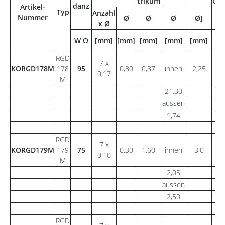
trikum
Gew
danz
Artikel-
Typ
Anzahl
Nummer
Ø
Ø
Ø
Ø]
x Ø
W Ω
[mm]
[mm]
[mm]
[mm]
[mm]
[g
RGD
7 x
KORGD178M
178
95
0,30
0,87
innen
2,25
0,17
M
21,30
aussen
1,74
RGD
7 x
KORGD179M
179
75
0,30
1,60
innen
3,0
0,10
M
2,05
aussen
2,50
RGD