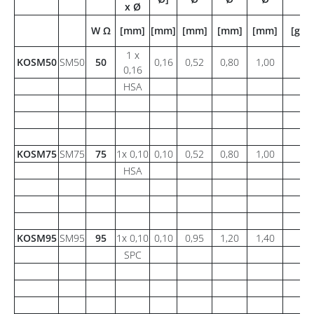
x Ø
W Ω
[mm]
[mm]
[mm]
[mm]
[mm]
[g/m
1 x
KOSM50
SM50
50
0,16
0,52
0,80
1,00
3
0,16
HSA
KOSM75
SM75
75
1x 0,10
0,10
0,52
0,80
1,00
3
HSA
KOSM95
SM95
95
1x 0,10
0,10
0,95
1,20
1,40
5
SPC