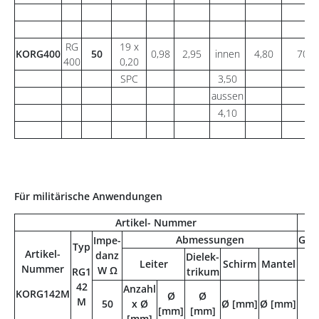
RG
19 x
KORG400
50
0,98
2,95
innen
4,80
70
400
0,20
SPC
3,50
aussen
4,10
Für militärische Anwendungen
Artikel- Nummer
T
Abmessungen
Gew
Impe-
Typ
Artikel-
danz
Dielek-
Leiter
Schirm
Mantel
Nummer
W Ω
RG1
trikum
42
Anzahl
KORG142M
Ø
Ø
M
50
x Ø
Ø [mm]
Ø [mm]
[g
[mm]
[mm]
[mm]