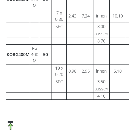
M
7 x
2,43
7,24
innen
10,10
1
0,80
SPC
8,00
aussen
8,70
RG
KORG400M
400
50
M
19 x
0,98
2,95
innen
5,10
5
0,20
SPC
3,50
aussen
4,10