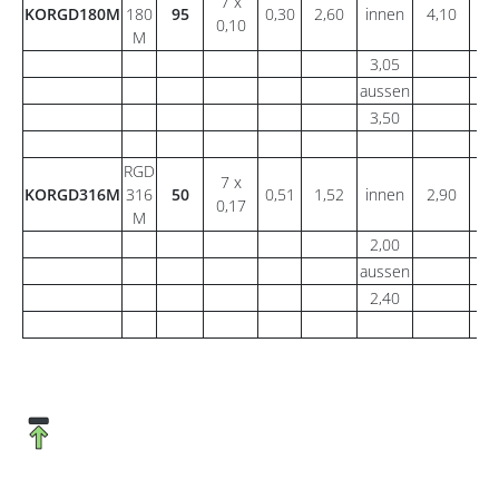
7 x
KORGD180M
180
95
0,30
2,60
innen
4,10
0,10
M
3,05
aussen
3,50
RGD
7 x
KORGD316M
316
50
0,51
1,52
innen
2,90
0,17
M
2,00
aussen
2,40