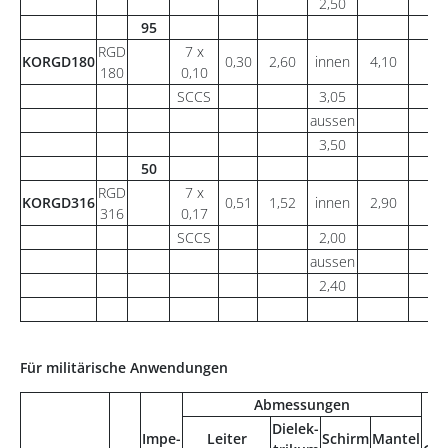
2,50
95
RGD
7 x
KORGD180
0,30
2,60
innen
4,10
39
180
0,10
SCCS
3,05
aussen
3,50
50
RGD
7 x
KORGD316
0,51
1,52
innen
2,90
27
316
0,17
SCCS
2,00
aussen
2,40
Für militärische Anwendungen
Abmessungen
Dielek-
Impe-
Leiter
Schirm
Mantel