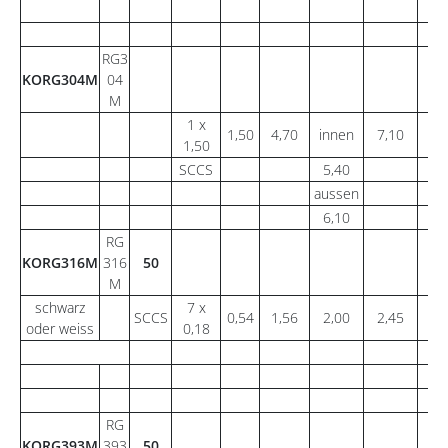
RG3
KORG304M
04
M
1 x
1,50
4,70
innen
7,10
1
1,50
SCCS
5,40
aussen
6,10
RG
KORG316M
316
50
M
schwarz
7 x
SCCS
0,54
1,56
2,00
2,45
1
oder weiss
0,18
RG
KORG393M
393
50