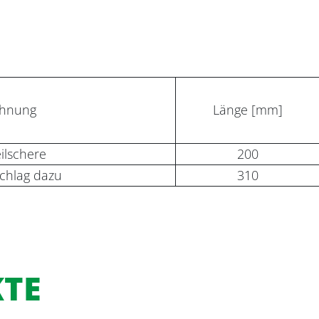
chnung
Länge [mm]
ilschere
200
chlag dazu
310
KTE