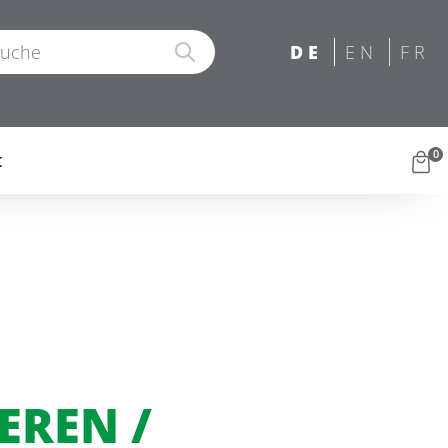
0
t
EREN /