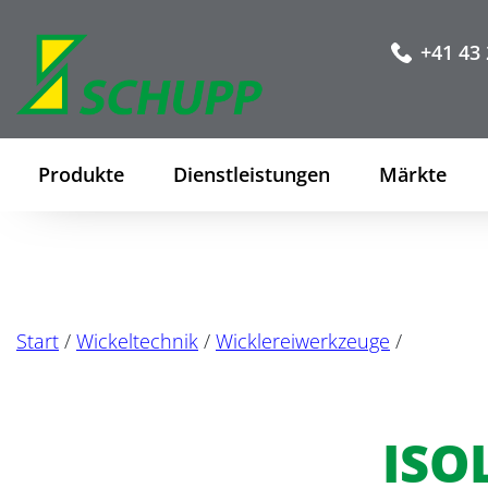
+41 43 
Produkte
Dienstleistungen
Märkte
Start
/
Wickeltechnik
/
Wicklereiwerkzeuge
/
ISO