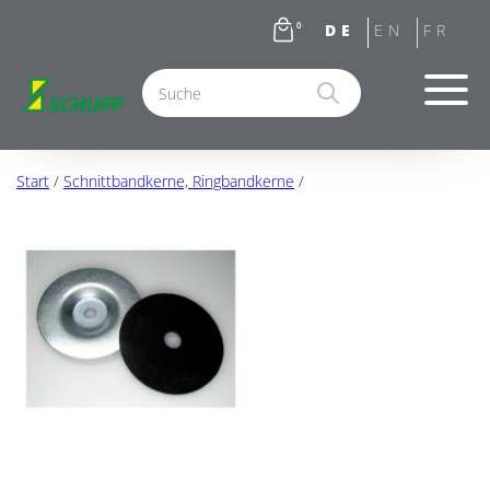
0
Start
/
Schnittbandkerne, Ringbandkerne
/