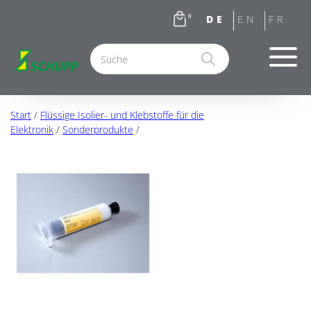
0
Start
/
Flüssige Isolier- und Klebstoffe für die
Elektronik
/
Sonderprodukte
/