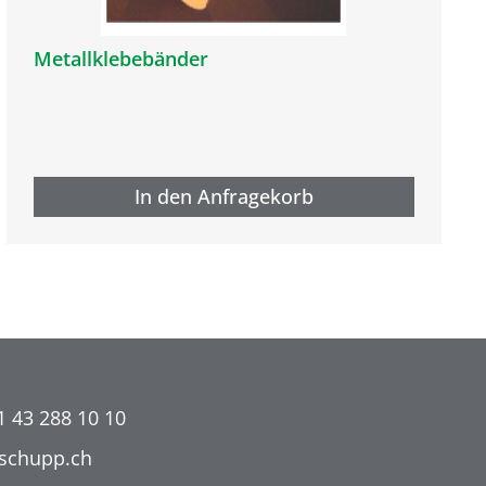
Metallklebebänder
In den Anfragekorb
1 43 288 10 10
@schupp.ch