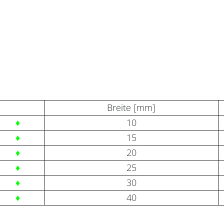
Breite [mm]
♦
10
♦
15
♦
20
♦
25
♦
30
♦
40