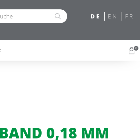
0
t
BAND 0,18 MM