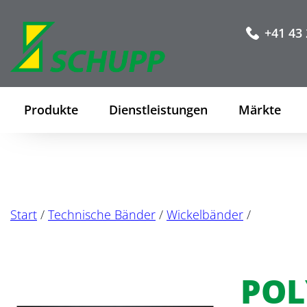
+41 43 
Produkte
Dienstleistungen
Märkte
Start
/
Technische Bänder
/
Wickelbänder
/
POL