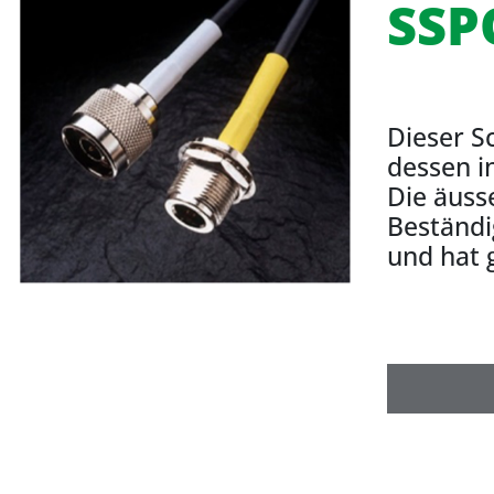
SSP
Dieser S
dessen i
Die äusse
Beständi
und hat 