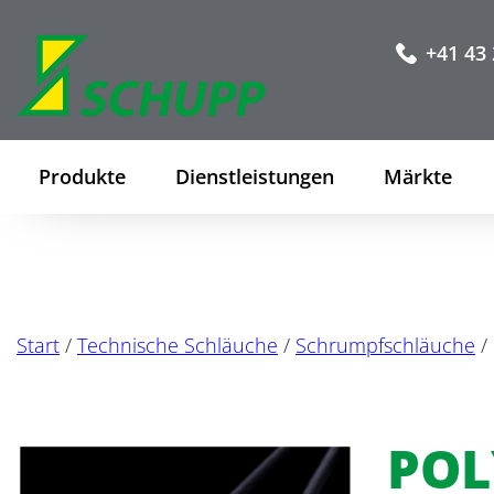
+41 43 
Produkte
Dienstleistungen
Märkte
Start
/
Technische Schläuche
/
Schrumpfschläuche
/
POL