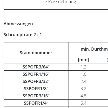
> Reissdehnung
Abmessungen
Schrumpfrate 2 : 1
min. Durchm
Stammnummer
[mm]
SSPOFR3/64“
1,2
SSPOFR1/16“
1,6
SSPOFR3/32“
2,4
SSPOFR1/8“
3,2
SSPOFR3/16“
4,8
SSPOFR1/4“
6,4