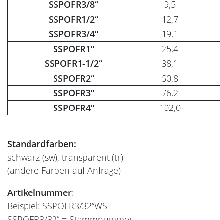
SSPOFR3/8“
9,5
SSPOFR1/2“
12,7
SSPOFR3/4“
19,1
SSPOFR1“
25,4
SSPOFR1-1/2“
38,1
SSPOFR2“
50,8
SSPOFR3“
76,2
SSPOFR4“
102,0
Standardfarben:
schwarz (sw), transparent (tr)
(andere Farben auf Anfrage)
Artikelnummer
:
Beispiel: SSPOFR3/32“WS
SSPOFR3/32“ = Stammnummer