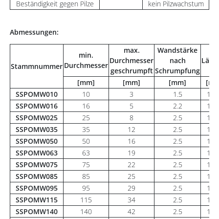
Beständigkeit gegen Pilze
kein Pilzwachstum
Abmessungen:
max.
Wandstärke
min.
Durchmesser
nach
Läng
Durchmesser
Stammnummer
geschrumpft
Schrumpfung
[mm]
[mm]
[mm]
[m]
SSPOMW010
10
3
1.5
1,2
SSPOMW016
16
5
2.2
1,2
SSPOMW025
25
8
2.5
1,2
SSPOMW035
35
12
2.5
1,2
SSPOMW050
50
16
2.5
1,2
SSPOMW063
63
19
2.5
1,2
SSPOMW075
75
22
2.5
1,2
SSPOMW085
85
25
2.5
1,2
SSPOMW095
95
29
2.5
1,2
SSPOMW115
115
34
2.5
1,2
SSPOMW140
140
42
2.5
1,2