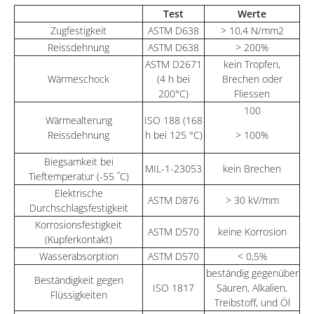
Test
Werte
Zugfestigkeit
ASTM D638
> 10,4 N/mm2
Reissdehnung
ASTM D638
> 200%
ASTM D2671
kein Tropfen,
Wärmeschock
(4 h bei
Brechen oder
200°C)
Fliessen
100
Wärmealterung
ISO 188 (168
Reissdehnung
h bei 125 °C)
> 100%
Biegsamkeit bei
MIL-1-23053
kein Brechen
Tieftemperatur (-55 ˚C)
Elektrische
ASTM D876
> 30 kV/mm
Durchschlagsfestigkeit
Korrosionsfestigkeit
ASTM D570
keine Korrosion
(Kupferkontakt)
Wasserabsorption
ASTM D570
< 0,5%
beständig gegenüber
Beständigkeit gegen
ISO 1817
Säuren, Alkalien,
Flüssigkeiten
Treibstoff, und Öl