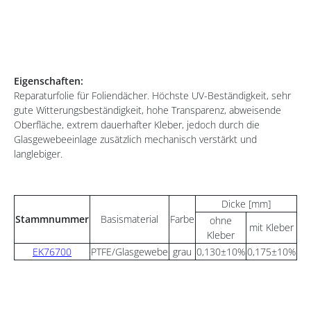
Eigenschaften:
Reparaturfolie für Foliendächer. Höchste UV-Beständigkeit, sehr
gute Witterungsbeständigkeit, hohe Transparenz, abweisende
Oberfläche, extrem dauerhafter Kleber, jedoch durch die
Glasgewebeeinlage zusätzlich mechanisch verstärkt und
langlebiger.
Dicke [mm]
Stammnummer
Basismaterial
Farbe
ohne
mit Kleber
Kleber
EK76700
PTFE/Glasgewebe
grau
0,130±10%
0,175±10%
Pol