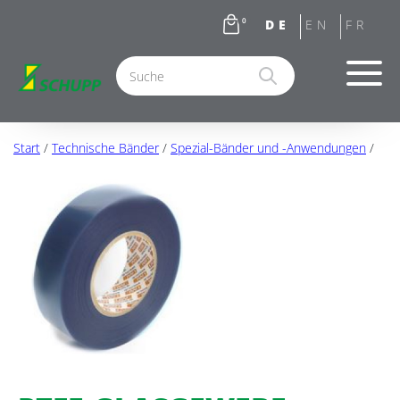
0
Start
/
Technische Bänder
/
Spezial-Bänder und -Anwendungen
/