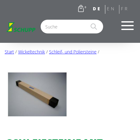
0
Start
/
Wickeltechnik
/
Schleif- und Poliersteine
/