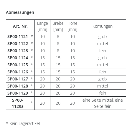
Abmessungen
Länge
Breite
Höhe
Art. Nr.
Körnungen
[mm]
[mm]
[mm]
SP00-1121
*
10
8
10
grob
SP00-1122
*
10
8
10
mittel
SP00-1123
*
10
8
10
fein
SP00-1124
*
15
15
15
grob
SP00-1125
*
15
15
15
mittel
SP00-1126
*
15
15
15
fein
SP00-1127
*
20
20
20
grob
SP00-1128
*
20
20
20
mittel
SP00-1129
*
20
20
20
fein
SP00-
eine Seite mittel, eine
*
20
20
20
1129a
Seite fein
* Kein Lagerartikel