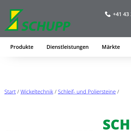
+41 43 
Produkte
Dienstleistungen
Märkte
Start
/
Wickeltechnik
/
Schleif- und Poliersteine
/
SCH