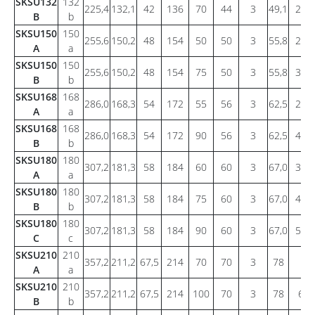
SKSU132
132
225,4
132,1
42
136
70
44
3
49,1
29,1
B
b
SKSU150
150
255,6
150,2
48
154
50
50
3
55,8
23,7
A
a
SKSU150
150
255,6
150,2
48
154
75
50
3
55,8
35,6
B
b
SKSU168
168
286,0
168,3
54
172
55
56
3
62,5
29,5
A
a
SKSU168
168
286,0
168,3
54
172
90
56
3
62,5
47,7
B
b
SKSU180
180
307,2
181,3
58
184
60
60
3
67,0
34,7
A
a
SKSU180
180
307,2
181,3
58
184
75
60
3
67,0
43,4
B
b
SKSU180
180
307,2
181,3
58
184
90
60
3
67,0
53,1
C
c
SKSU210
210
357,2
211,2
67,5
214
70
70
3
78
44
A
a
SKSU210
210
357,2
211,2
67,5
214
100
70
3
78
63,
B
b