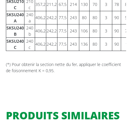
SKSU210
210
357,2
211,2
67,5
214
130
70
3
78
83,
C
c
SKSU240
240
406,2
242,2
77,5
243
80
80
3
90
58,
A
a
SKSU240
240
406,2
242,2
77,5
243
106
80
3
90
78,
B
b
SKSU240
240
406,2
242,2
77,5
243
136
80
3
90
10
C
c
(*) Pour obtenir la section nette du fer, appliquer le coefficient
de foisonnement K = 0,95.
PRODUITS SIMILAIRES