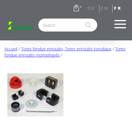
0
Accueil
/
Tores fondue enroulés, Tores enroulés torodiaux
/
Tores
fondue enroulés monophasés
/