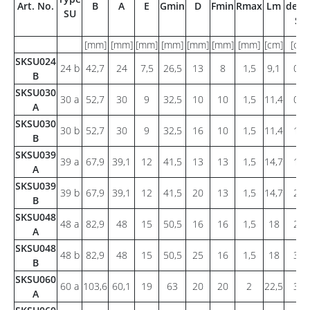
Art. No.
B
A
E
Gmin
D
Fmin
Rmax
Lm
de t
SU
S(*
[mm]
[mm]
[mm]
[mm]
[mm]
[mm]
[mm]
[cm]
[cm2
SKSU024
24 b
42,7
24
7,5
26,5
13
8
1,5
9,1
0,9
B
SKSU030
30 a
52,7
30
9
32,5
10
10
1,5
11,4
0,8
A
SKSU030
30 b
52,7
30
9
32,5
16
10
1,5
11,4
1,4
B
SKSU039
39 a
67,9
39,1
12
41,5
13
13
1,5
14,7
1,5
A
SKSU039
39 b
67,9
39,1
12
41,5
20
13
1,5
14,7
2,3
B
SKSU048
48 a
82,9
48
15
50,5
16
16
1,5
18
2,3
A
SKSU048
48 b
82,9
48
15
50,5
25
16
1,5
18
3,6
B
SKSU060
60 a
103,6
60,1
19
63
20
20
2
22,5
3,6
A