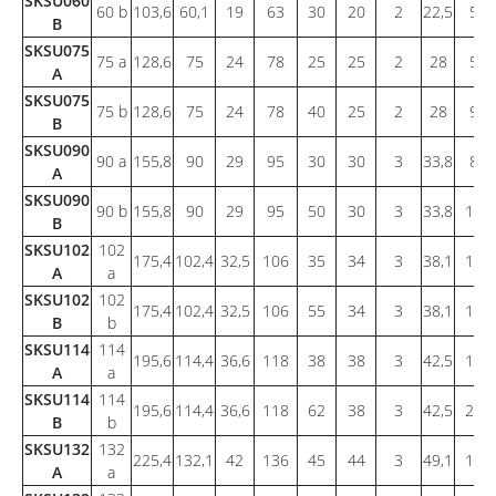
SKSU060
60 b
103,6
60,1
19
63
30
20
2
22,5
5,5
B
SKSU075
75 a
128,6
75
24
78
25
25
2
28
5,9
A
SKSU075
75 b
128,6
75
24
78
40
25
2
28
9,4
B
SKSU090
90 a
155,8
90
29
95
30
30
3
33,8
8,4
A
SKSU090
90 b
155,8
90
29
95
50
30
3
33,8
14,1
B
SKSU102
102
175,4
102,4
32,5
106
35
34
3
38,1
11,0
A
a
SKSU102
102
175,4
102,4
32,5
106
55
34
3
38,1
17,8
B
b
SKSU114
114
195,6
114,4
36,6
118
38
38
3
42,5
13,5
A
a
SKSU114
114
195,6
114,4
36,6
118
62
38
3
42,5
22,1
B
b
SKSU132
132
225,4
132,1
42
136
45
44
3
49,1
18,2
A
a