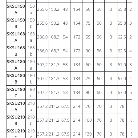
SKSU150
150
255,6
150,2
48
154
50
50
3
55,8
23,7
A
a
SKSU150
150
255,6
150,2
48
154
75
50
3
55,8
35,6
B
b
SKSU168
168
286,0
168,3
54
172
55
56
3
62,5
29,5
A
a
SKSU168
168
286,0
168,3
54
172
90
56
3
62,5
47,7
B
b
SKSU180
180
307,2
181,3
58
184
60
60
3
67,0
34,7
A
a
SKSU180
180
307,2
181,3
58
184
75
60
3
67,0
43,4
B
b
SKSU180
180
307,2
181,3
58
184
90
60
3
67,0
53,1
C
c
SKSU210
210
357,2
211,2
67,5
214
70
70
3
78
44
A
a
SKSU210
210
357,2
211,2
67,5
214
100
70
3
78
63,
B
b
SKSU210
210
357,2
211,2
67,5
214
130
70
3
78
83,
C
c