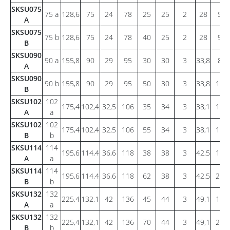
SKSU075
75 a
128,6
75
24
78
25
25
2
28
5,9
A
SKSU075
75 b
128,6
75
24
78
40
25
2
28
9,4
B
SKSU090
90 a
155,8
90
29
95
30
30
3
33,8
8,4
A
SKSU090
90 b
155,8
90
29
95
50
30
3
33,8
14,1
B
SKSU102
102
175,4
102,4
32,5
106
35
34
3
38,1
11,0
A
a
SKSU102
102
175,4
102,4
32,5
106
55
34
3
38,1
17,8
B
b
SKSU114
114
195,6
114,4
36,6
118
38
38
3
42,5
13,5
A
a
SKSU114
114
195,6
114,4
36,6
118
62
38
3
42,5
22,1
B
b
SKSU132
132
225,4
132,1
42
136
45
44
3
49,1
18,2
A
a
SKSU132
132
225,4
132,1
42
136
70
44
3
49,1
29,1
B
b