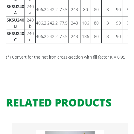
SKSU240
240
406,2
242,2
77,5
243
80
80
3
90
58,
A
a
SKSU240
240
406,2
242,2
77,5
243
106
80
3
90
78,
B
b
SKSU240
240
406,2
242,2
77,5
243
136
80
3
90
10
C
c
(*) Convert for the net iron cross-section with fill factor K = 0.95
RELATED PRODUCTS