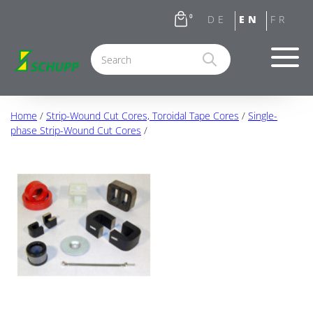
0
Home
/
Strip-Wound Cut Cores, Toroidal Tape Cores
/
Single-
phase Strip-Wound Cut Cores
/