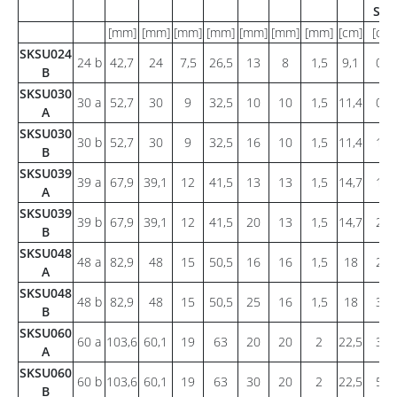
Sn(*
[mm]
[mm]
[mm]
[mm]
[mm]
[mm]
[mm]
[cm]
[cm2
SKSU024
24 b
42,7
24
7,5
26,5
13
8
1,5
9,1
0,9
B
SKSU030
30 a
52,7
30
9
32,5
10
10
1,5
11,4
0,8
A
SKSU030
30 b
52,7
30
9
32,5
16
10
1,5
11,4
1,4
B
SKSU039
39 a
67,9
39,1
12
41,5
13
13
1,5
14,7
1,5
A
SKSU039
39 b
67,9
39,1
12
41,5
20
13
1,5
14,7
2,3
B
SKSU048
48 a
82,9
48
15
50,5
16
16
1,5
18
2,3
A
SKSU048
48 b
82,9
48
15
50,5
25
16
1,5
18
3,6
B
SKSU060
60 a
103,6
60,1
19
63
20
20
2
22,5
3,6
A
SKSU060
60 b
103,6
60,1
19
63
30
20
2
22,5
5,5
B