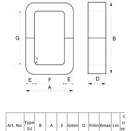
Cor
Type
cros
Art. No.
B
A
E
Gmin
D
Fmin
Rmax
Lm
SU
secti