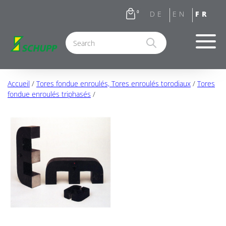
0
Accueil
/
Tores fondue enroulés, Tores enroulés torodiaux
/
Tores
fondue enroulés triphasés
/