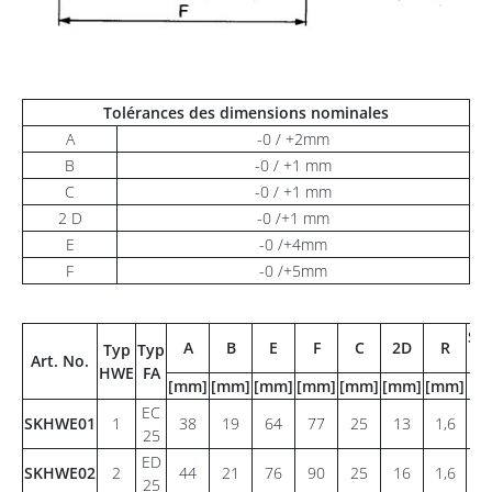
Tolérances des dimensions nominales
A
-0 / +2mm
B
-0 / +1 mm
C
-0 / +1 mm
2 D
-0 /+1 mm
E
-0 /+4mm
F
-0 /+5mm
Sec
A
B
E
F
C
2D
R
Typ
Typ
ne
Art. No.
HWE
FA
[mm]
[mm]
[mm]
[mm]
[mm]
[mm]
[mm]
[
EC
SKHWE01
1
38
19
64
77
25
13
1,6
3
25
ED
SKHWE02
2
44
21
76
90
25
16
1,6
3
25