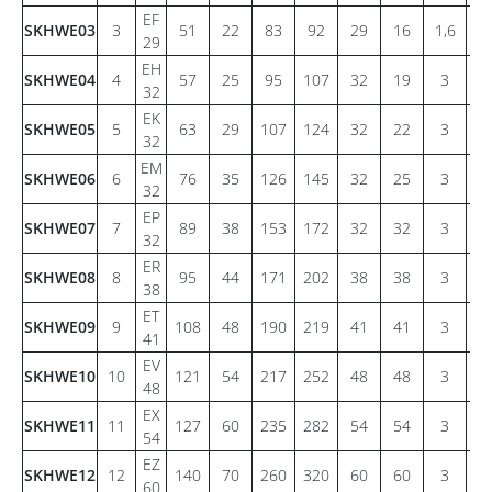
EF
SKHWE03
3
51
22
83
92
29
16
1,6
4
29
EH
SKHWE04
4
57
25
95
107
32
19
3
5
32
EK
SKHWE05
5
63
29
107
124
32
22
3
6
32
EM
SKHWE06
6
76
35
126
145
32
25
3
7
32
EP
SKHWE07
7
89
38
153
172
32
32
3
9
32
ER
SKHWE08
8
95
44
171
202
38
38
3
13
38
ET
SKHWE09
9
108
48
190
219
41
41
3
1
41
EV
SKHWE10
10
121
54
217
252
48
48
3
2
48
EX
SKHWE11
11
127
60
235
282
54
54
3
2
54
EZ
SKHWE12
12
140
70
260
320
60
60
3
3
60