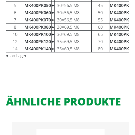
5
MK400PK050
♦
30×56,5 M8
45
MK400PK45
6
MK400PK060
♦
30×56,5 M8
50
MK400PK50
7
MK400PK070
♦
30×56,5 M8
55
MK400PK55
8
MK400PK080
♦
30×69,5 M8
60
MK400PK60
10
MK400PK100
♦
30×69,5 M8
65
MK400PK65
12
MK400PK120
♦
35×69,5 M8
70
MK400PK70
14
MK400PK140
♦
35×69,5 M8
80
MK400PK80
♦ ab Lager
ÄHNLICHE PRODUKTE