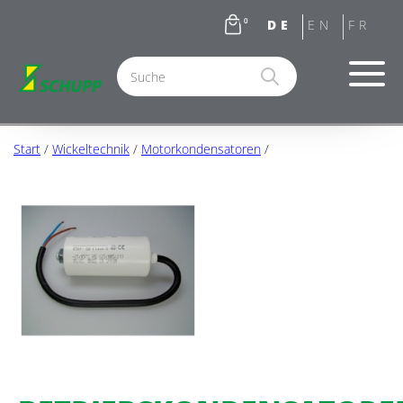
0
Test
Start
/
Wickeltechnik
/
Motorkondensatoren
/