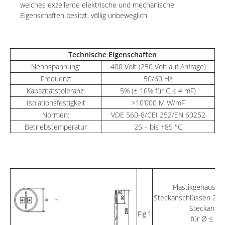
welches exzellente elektrische und mechanische
Eigenschaften besitzt, völlig unbeweglich
Technische Eigenschaften
Nennspannung:
400 Volt (250 Volt auf Anfrage)
Frequenz:
50/60 Hz
Kapazitätstoleranz:
5% (± 10% für C ≤ 4 mF)
Isolationsfestigkeit
>10’000 M W/mF
Normen:
VDE 560-8/CEI 252/EN 60252
Betriebstemperatur
25 – bis +85 °C
Plastikgehäuse 
Steckanschlüssen 2 x 
Steckansch
Fig.1
für Ø ≤ 3