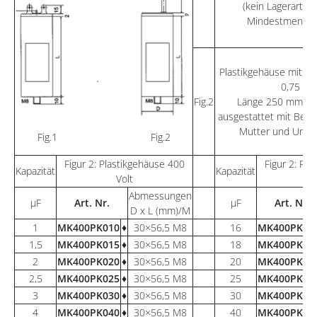
(kein Lagerartike
Mindestmengen 
Plastikgehäuse mit An
0,75 mm
Fig.2
Länge 250 mm All
ausgestattet mit Befe
Mutter und Unter
Fig.1 Fig.2
Figur 2: Plastikgehäuse 400
Figur 2: Pl
Kapazität
Kapazität
Volt
Abmessungen
µF
Art. Nr.
µF
Art. Nr.
D x L (mm)/M
1
MK400PK010
♦
30×56,5 M8
16
MK400PK16
1,5
MK400PK015
♦
30×56,5 M8
18
MK400PK18
2
MK400PK020
♦
30×56,5 M8
20
MK400PK20
2,5
MK400PK025
♦
30×56,5 M8
25
MK400PK25
3
MK400PK030
♦
30×56,5 M8
30
MK400PK30
4
MK400PK040
♦
30×56,5 M8
40
MK400PK40