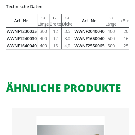
Technische Daten
ca.
ca.
ca.
ca.
Art. Nr.
Art. Nr.
ca.Breite
Länge
Breite
Dicke
Länge
WWNF1230035
300
12
3,5
WWNF2040040
400
20
WWNF1240030
400
12
3,0
WWNF1650040
500
16
WWNF1640040
400
16
4,0
WWNF2550065
500
25
ÄHNLICHE PRODUKTE