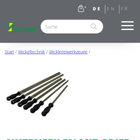
0
Start
/
Wickeltechnik
/
Wicklereiwerkzeuge
/