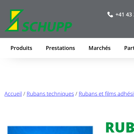
+41 43 
Produits
Prestations
Marchés
Par
Accueil
/
Rubans techniques
/
Rubans et films adhési
RUB