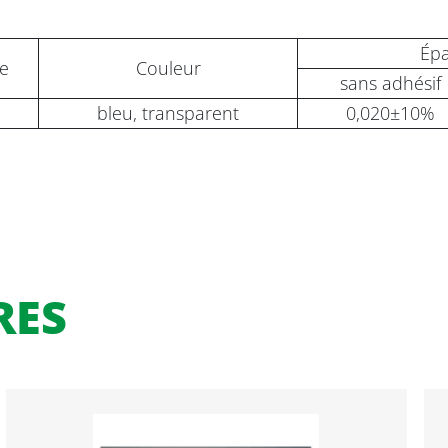
Épa
se
Couleur
sans adhésif
bleu, transparent
0,020±10%
RES