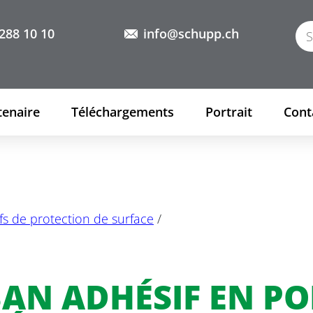
288 10 10
info@schupp.ch
tenaire
Téléchargements
Portrait
Cont
fs de protection de surface
/
AN ADHÉSIF EN PO